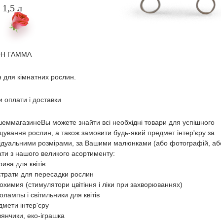
1,5 л
ОН ГАММА
 для кімнатних рослин.
 оплати і доставки
еммагазинеВы можете знайти всі необхідні товари для успішного
ування рослин, а також замовити будь-який предмет інтер'єру за
відуальними розмірами, за Вашими малюнками (або фотографій, аб
ти з нашого великого асортименту:
рива для квітів
страти для пересадки рослин
охимия (стимулятори цвітіння і ліки при захворюваннях)
олампы і світильники для квітів
дмети інтер'єру
вянчики, еко-іграшка