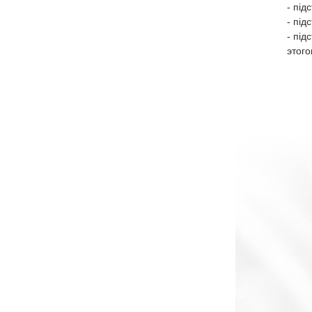
- під
- під
- під
этого