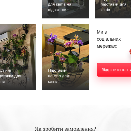
для квітів на
підставки для
підвіконня
квітів
Ми в
соціальних
мережах:
стінні
Підставки
Відкрити контакт
дставки для
на стіл для
тів
квітів
Як зробити замовлення?