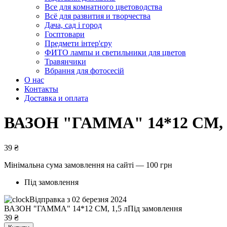
Все для комнатного цветоводства
Всё для развития и творчества
Дача, сад і город
Госптовари
Предмети інтер'єру
ФИТО лампы и светильники для цветов
Травянчики
Вбрання для фотосесій
О нас
Контакты
Доставка и оплата
ВАЗОН "ГАММА" 14*12 СМ, 1
39
₴
Мінімальна сума замовлення на сайті — 100 грн
Під замовлення
Відправка з 02 березня 2024
ВАЗОН "ГАММА" 14*12 СМ, 1,5 л
Під замовлення
39
₴