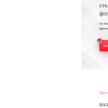
сте
фі
та ін
квітн
Ув
Про 
ВАЗ