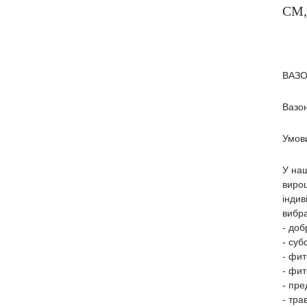
СМ, 
ВАЗ
Вазон
Умови
У наш
вирощ
інди
вибра
- доб
- суб
- фит
- фит
- пре
- тра