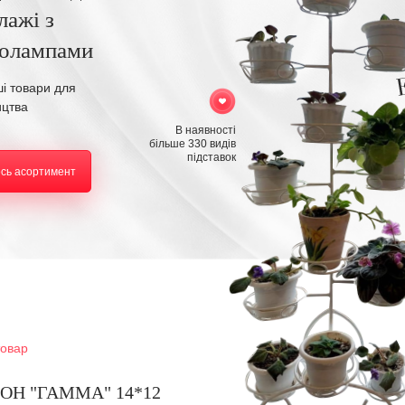
лажі з
толампами
ші товари для
ицтва
В наявності
більше 330 видів
підставок
есь асортимент
товар
ОН "ГАММА" 14*12