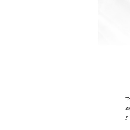
Т
в
у