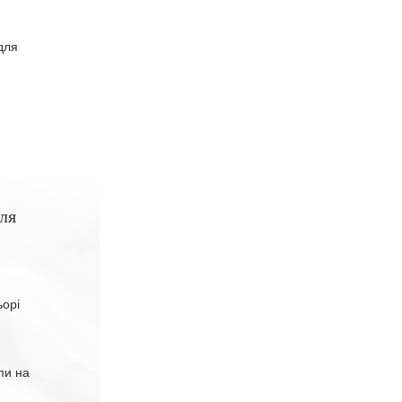
для
ля
ьорі
пи на