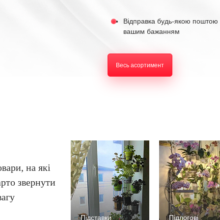
Відправка будь-якою поштою 
вашим бажанням
Весь асортимент
овари, на які
арто звернути
вагу
Підставки
Підлогові