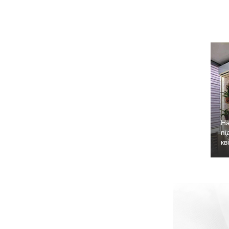
На
пі
кві