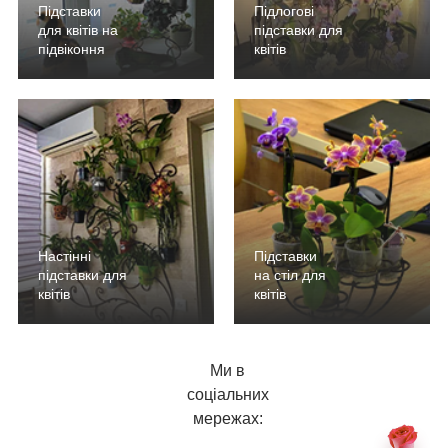
Підставки
Підлогові
для квітів на
підставки для
підвіконня
квітів
Настінні
Підставки
підставки для
на стіл для
квітів
квітів
Ми в
соціальних
мережах: