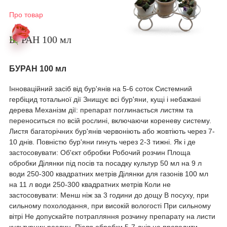
Про товар
БУРАН 100 мл
БУРАН 100 мл
Інноваційний засіб від бур'янів на 5-6 соток Системний
гербіцид тотальної дії Знищує всі бур'яни, кущі і небажані
дерева Механізм дії: препарат поглинається листям та
переноситься по всій рослині, включаючи кореневу систему.
Листя багаторічних бур'янів червоніють або жовтіють через 7-
10 днів. Повністю бур'яни гинуть через 2-3 тижні. Як і де
застосовувати: Об'єкт обробки Робочий розчин Площа
обробки Ділянки під посів та посадку культур 50 мл на 9 л
води 250-300 квадратних метрів Ділянки для газонів 100 мл
на 11 л води 250-300 квадратних метрів Коли не
застосовувати: Менш ніж за 3 години до дощу В посуху, при
сильному похолодання, при високій вологості При сильному
вітрі Не допускайте потрапляння розчину препарату на листи
культурних рослин. Після обробки 5-7 днів не проводити