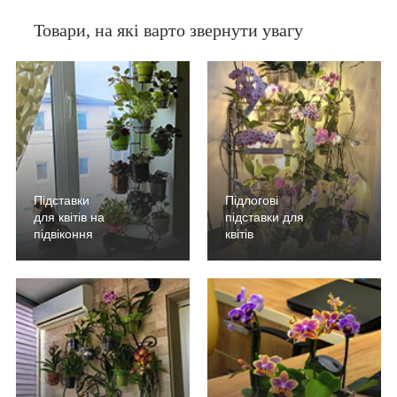
Товари, на які варто звернути увагу
Підставки
Підлогові
для квітів на
підставки для
підвіконня
квітів