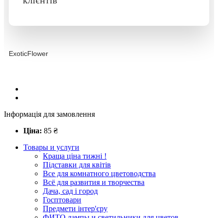
ExoticFlower
Інформація для замовлення
Ціна:
85
₴
Товары и услуги
Краща ціна тижні !
Підставки для квітів
Все для комнатного цветоводства
Всё для развития и творчества
Дача, сад і город
Госптовари
Предмети інтер'єру
ФИТО лампы и светильники для цветов