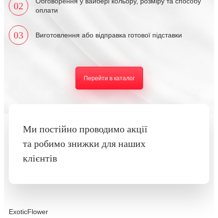
Обговорення у вайбері кольору, розміру та способу
02
оплати
03
Виготовлення або відправка готової підставки
Перейти в каталог
Ми постійно проводимо акції
та робимо знижки для наших
клієнтів
ExoticFlower