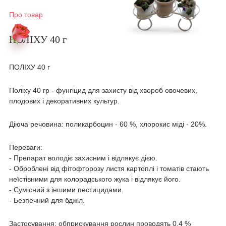
Про товар
ПОЛІХУ 40 г
ПОЛІХУ 40 г
Поліху 40 гр - фунгіцид для захисту від хвороб овочевих,
плодових і декоративних культур.
Діюча речовина: поликарбоцин - 60 %, хлорокис міді - 20%.
Переваги:
- Препарат володіє захисним і відлякує дією.
- Оброблені від фітофторозу листя картоплі і томатів стають
неїстівними для колорадського жука і відлякує його.
- Сумісний з іншими пестицидами.
- Безпечний для бджіл.
Застосування: обприскування рослин проводять 0,4 %