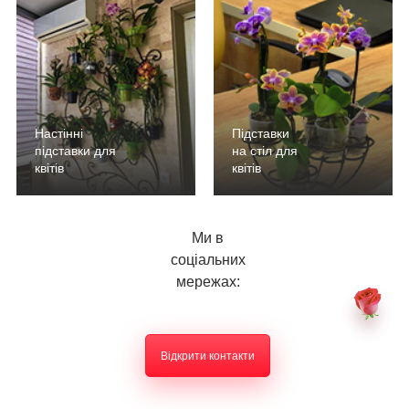
Настінні
Підставки
підставки для
на стіл для
квітів
квітів
Ми в
соціальних
мережах:
Відкрити контакти