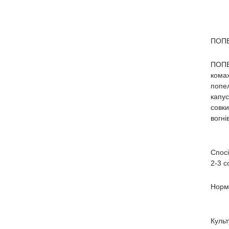
ПОПЕ
ПОПЕ
комах
попел
капус
совки
вогні
Спосі
2-3 с
Норма
Культ