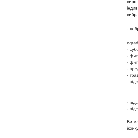
вирощ
інди
вибра
- доб
ograd
- суб
- фит
- фит
- пре
- тра
- під
- під
- під
Ви мо
іконку