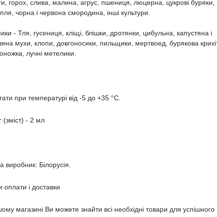
и, горох, слива, малина, агрус, пшениця, люцерна, цукрові буряки,
пля, чорна і червона смородина, інші культури.
ики - Тля, гусениця, кліщі, блішки, дротянки, цибульна, капустяна і
яна мухи, клопи, довгоносики, пильщики, мертвоед, бурякова крихі
оножка, лучні метелики.
гати при температурі від -5 до +35 °С.
 (зміст) - 2 мл
а виробник: Білорусія.
 оплати і доставки
ому магазині Ви можете знайти всі необхідні товари для успішного