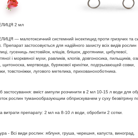
ЛИЦЯ 2 мл
ЛИЦЯ ― малотоксичний системний інсектицид проти гризучих та с
. Препарат застосовується для надійного захисту всіх видів рослин 
иці, гусениць листовійок, кліщів, блішок, дротяники, цибулевої,
тяної і морквяної мухи, равликів, клопів, довгоносика, пильщиків, о
, щитоноска, мертвоеда, бурякової крихітки, подгрызающей совки,
вки, товстоніжки, лугового метелика, прихованохоботника.
б застосування: вміст ампули розчинити в 2 мл 10-15 л води для о
оток рослин туманообразующим обприскувачем у суху безвітряну по
 витрати препарату: 2 мл на 8-10 л води, обробити 2 сотки.
ура - Всі види рослин: яблуня, груша, черешня, капуста, виноград,