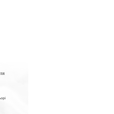
ля
ьорі