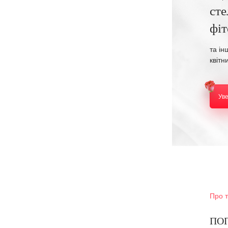
сте
фі
та ін
квітн
Ув
Про 
ПОП