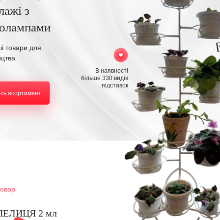
лажі з
толампами
ші товари для
ицтва
В наявності
більше 330 видів
підставок
есь асортимент
товар
ЕЛИЦЯ 2 мл