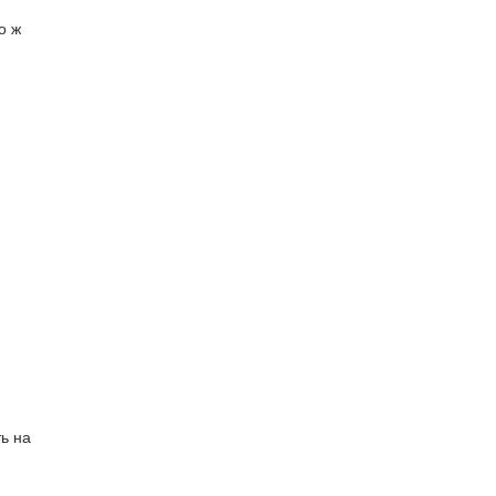
о ж
ь на