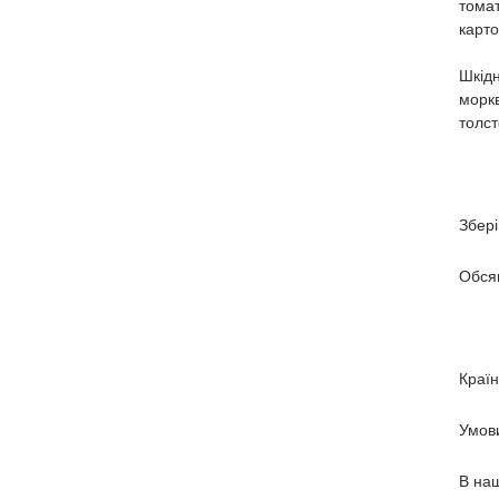
томат
карто
Шкідн
моркв
толст
Збері
Обсяг
Країн
Умови
В наш