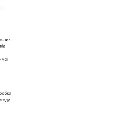
исних
від
зимої
бробки
году.