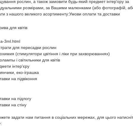
ування рослин, а також замовити будь-який предмет інтер'єру за
відуальними розмірами, за Вашими малюнками (або фотографій, аб
ти з нашого великого асортименту:Умови оплати та доставки
рива для квітів
a-3ml.html
страти для пересадки рослин
охимия (стимулятори цвітіння і ліки при захворюваннях)
олампы і світильники для квітів
дмети інтер'єру
вянчики, еко-іграшка
ставки на підвіконня
ставки на підлогу
ставки на стіну
жете задати нам питання в соціальних мережах, для цього натисніт
: