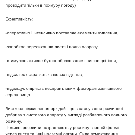
проводити тільки в похмуру погоду)
Ефективність:
-оперативно і інтенсивно поставляє елементи живлення,
-запобігає пересиханню листя і поява хлорозу,
-стимулює активне бутонообразование і пишне цвітіння,
-підсилює яскравість квіткових відтінків,
-підвищує опірність несприятливим факторам зовнішнього
середовища.
Листкове підживлення орхідей - це застосування розчинної
добрива з листового апарату у вигляді розбавленого водного
розчину.
Поживні речовини потрапляють у рослину в іонній формі
через листя та інші надземні органи. Сила всмоктування