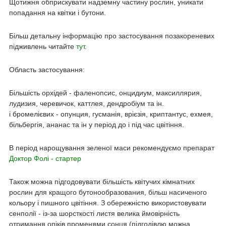
Щотижня обприскувати надземну частину рослин, уникати
попадання на квітки і бутони.
Більш детальну інформацію про застосування позакореневих
підживлень читайте
тут
.
Область застосування:
Більшість орхідей - фаленопсис, онцидиум, максиллярия,
лудизия, черевичок, каттлея, дендробіум та ін.
і бромелієвих - опунция, гусманія, врієзія, криптантус, ехмея,
більбергія, ананас та ін у період до і під час цвітіння.
В період нарощування зеленої маси рекомендуємо препарат
Доктор Фолі - стартер
Також можна підгодовувати більшість квітучих кімнатних
рослин для кращого бутонообразования, більш насиченого
кольору і пишного цвітіння. З обережністю використовувати
сенполії - із-за шорсткості листя велика ймовірність
отримання опіків променями сонця (підгодівлю можна