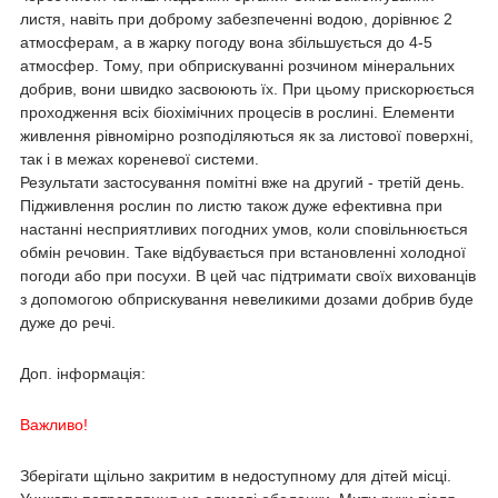
листя, навіть при доброму забезпеченні водою, дорівнює 2
атмосферам, а в жарку погоду вона збільшується до 4-5
атмосфер. Тому, при обприскуванні розчином мінеральних
добрив, вони швидко засвоюють їх. При цьому прискорюється
проходження всіх біохімічних процесів в рослині. Елементи
живлення рівномірно розподіляються як за листової поверхні,
так і в межах кореневої системи.
Результати застосування помітні вже на другий - третій день.
Підживлення рослин по листю також дуже ефективна при
настанні несприятливих погодних умов, коли сповільнюється
обмін речовин. Таке відбувається при встановленні холодної
погоди або при посухи. В цей час підтримати своїх вихованців
з допомогою обприскування невеликими дозами добрив буде
дуже до речі.
Доп. інформація:
Важливо!
Зберігати щільно закритим в недоступному для дітей місці.