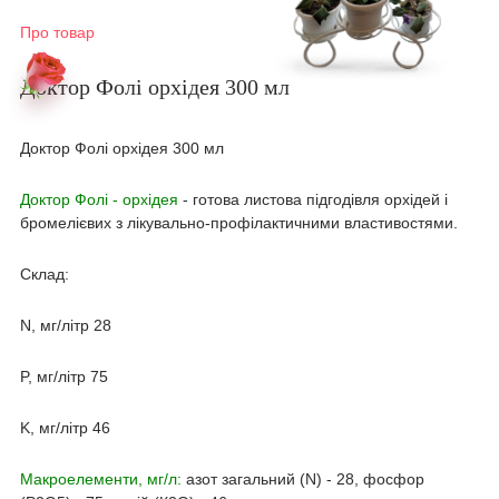
Про товар
Доктор Фолі орхідея 300 мл
Доктор Фолі орхідея 300 мл
Доктор Фолі - орхідея
- готова листова підгодівля орхідей і
бромелієвих з лікувально-профілактичними властивостями.
Склад:
N, мг/літр 28
P, мг/літр 75
K, мг/літр 46
Макроелементи,
мг/л:
азот загальний (N) - 28, фосфор