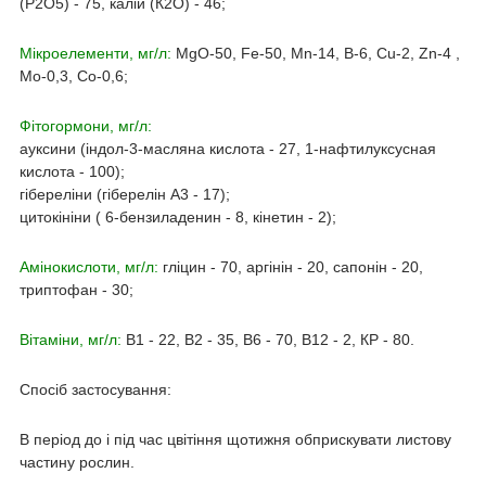
(Р2О5) - 75, калій (К2О) - 46;
Мікроелементи,
мг/л:
MgO-50, Fe-50, Mn-14, B-6, Cu-2, Zn-4 ,
Mo-0,3, Co-0,6;
Фітогормони, мг/л:
ауксини (індол-3-масляна кислота - 27, 1-нафтилуксусная
кислота - 100);
гібереліни (гіберелін А3 - 17);
цитокініни ( 6-бензиладенин - 8, кінетин - 2);
Амінокислоти, мг/л:
гліцин - 70, аргінін - 20, сапонін - 20,
триптофан - 30;
Вітаміни, мг/л:
В1 - 22, В2 - 35, В6 - 70, В12 - 2, КР - 80.
Спосіб застосування:
В період до і під час цвітіння щотижня обприскувати листову
частину рослин.