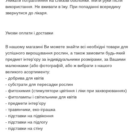
Уникати потрапляння на слизові оболонки. Мити руки після
використання. Не вживати в їжу. При попаданні всередину
звернутися до лікаря.
Умови оплати і доставки
В нашому магазині Ви можете знайти всі необхідні товари для
успішного вирощування рослин, а також замовити будь-який
предмет інтер'єру за індивідуальними розмірами, за Вашими
малюнками (або фотографій, або ж вибрати з нашого
великого асортименту:
- добрива для квітів
- субстрати для пересадки рослин
- фитохимия (стимулятори цвітіння і ліки при захворюваннях)
- фитолампы і світильники для квітів
- предмети інтер'єру
- травянчики, еко-іграшка
- підставки на підвіконня
- підставки на підлогу
- підставки на стіну