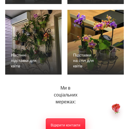
Настінні
Підставки
підставки для
на стіл для
квітів
квітів
Ми в
соціальних
мережах:
Відкрити контакти