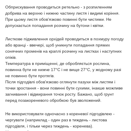
Обприскування проводиться ретельно - з розпиленням
добрива на верхню і нижню частину листя і видимі коріння.
При цьому листя обов'язково повинні бути чистими. Не
допускається попадання розчину на бутони і квітки.
Листкове підживлення орхідей проводиться в похмуру погоду
або вранці - ввечері, щоб уникнути попадання прямих
сонячних променів на краплі розчину на листках і наступних
опіків.
Температура в приміщенні, де обробляється рослина,
повинна бути не нижче 17°С і не вище 27°С, у жодному разі
не повинно бути протягів.
Після підгодівлі обов'язково оглянути пазухи між листям і
точки зростання - вони повинні бути сухими, інакше можливе
загнивання і відмирання точок росту. Бажано, щоб грунт
перед позакореневого обробкою був зволожений.
Не використовувати одночасно з кореневої підгодівлею -
чергувати (наприклад - один раз в тиждень - листова
підгодівля, і тільки через тиждень - коренева).