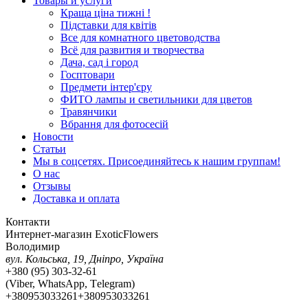
Товары и услуги
Краща ціна тижні !
Підставки для квітів
Все для комнатного цветоводства
Всё для развития и творчества
Дача, сад і город
Госптовари
Предмети інтер'єру
ФИТО лампы и светильники для цветов
Травянчики
Вбрання для фотосесій
Новости
Статьи
Мы в соцсетях. Присоединяйтесь к нашим группам!
О нас
Отзывы
Доставка и оплата
Контакти
Интернет-магазин ExoticFlowers
Володимир
вул. Кольська, 19, Дніпро, Україна
+380 (95) 303-32-61
(Viber, WhatsApp, Тelegram)
+380953033261
+380953033261