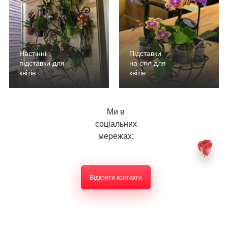
Настінні
Підставки
підставки для
на стіл для
квітів
квітів
Ми в
соціальних
мережах:
Відкрити контакти