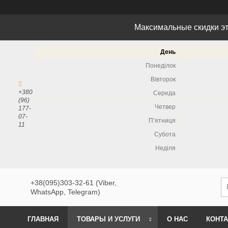
Максимальные скидки эт
День
Понеділок
Вівторок
+380
Середа
(96)
Четвер
177-
07-
Пʼятниця
11
Субота
Неділя
+38(095)303-32-61 (Viber,
WhatsApp, Telegram)
ГЛАВНАЯ
ТОВАРЫ И УСЛУГИ
О НАС
КОНТ