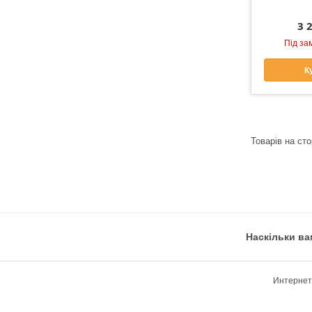
3 
Під за
К
Наскільки ва
Интернет-