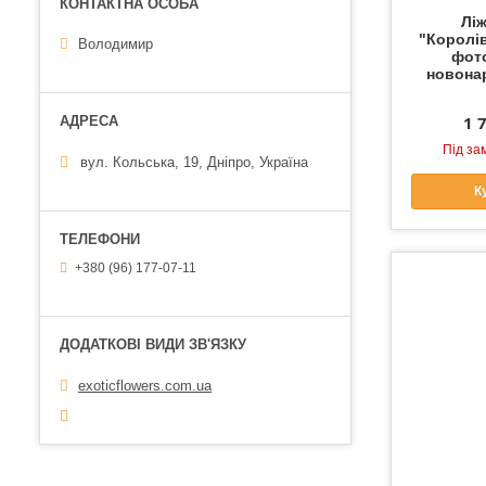
Лі
"Королі
Володимир
фот
новона
1 
Під за
вул. Кольська, 19, Дніпро, Україна
К
+380 (96) 177-07-11
exoticflowers.com.ua