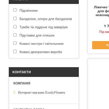
Ліжечко
Підсвічники
для ф
новона
Балдахіни, опори для балдахінів
1 
Тумби та піддони під акваріум
Під за
Підставки для пляшок
Ковані люстри і світильники
К
Ковані декоративні вироби
КОНТАКТИ
Интернет-магазин ExoticFlowers