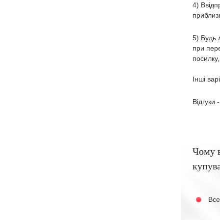
4) Ввідп
приблизн
5) Будь 
при пере
посилку,
Інші вар
Відгуки 
Чому 
купува
Все