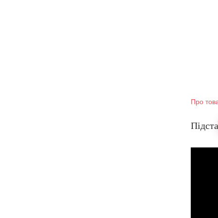
Про тов
Підста