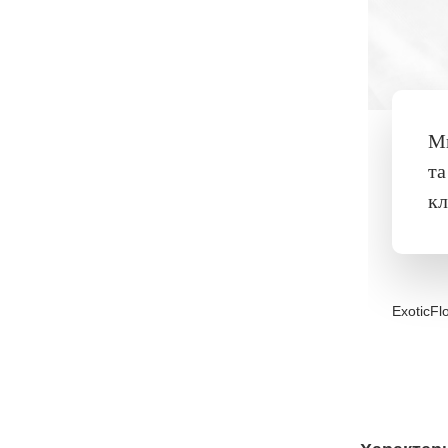
Ми
та
кл
ExoticFl