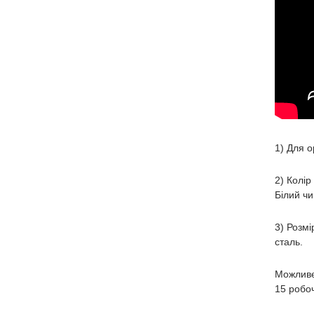
1) Для о
2) Колір
Білий чи
3) Розмі
сталь.
Можливе
15 робоч