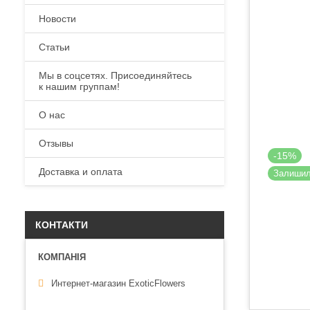
Новости
Статьи
Мы в соцсетях. Присоединяйтесь
к нашим группам!
О нас
Отзывы
-15%
Доставка и оплата
Залиши
КОНТАКТИ
Интернет-магазин ExoticFlowers