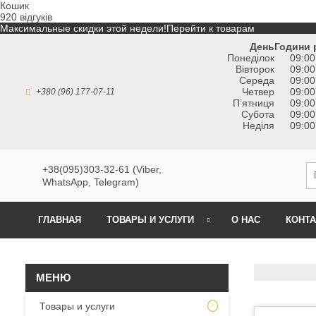
Кошик
920 відгуків
Максимальные скидки этой недели!
Перейти к товарам
День
Години 
Понеділок
09:00
Вівторок
09:00
Середа
09:00
Четвер
09:00
+380 (96) 177-07-11
Пʼятниця
09:00
Субота
09:00
Неділя
09:00
+38(095)303-32-61 (Viber,
WhatsApp, Telegram)
ГЛАВНАЯ
ТОВАРЫ И УСЛУГИ
О НАС
КОНТ
Товары и услуги