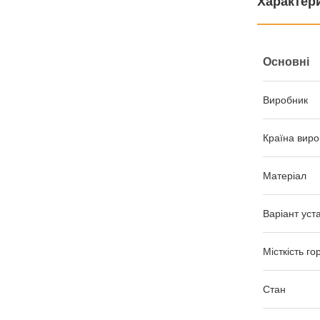
Характер
Основні
Виробник
Країна виро
Матеріал
Варіант уст
Місткість го
Стан