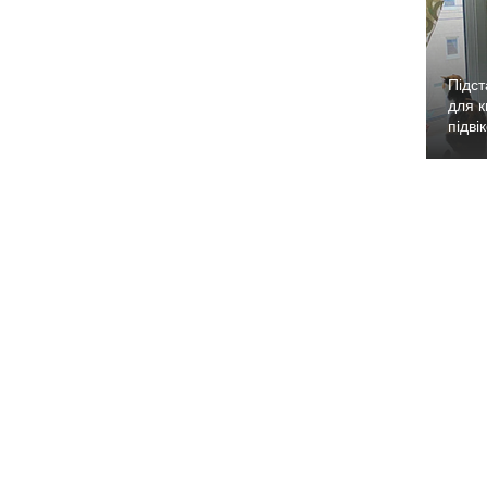
Підст
для к
підві