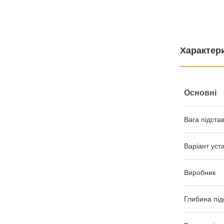
Характер
Основні
Вага підста
Варіант уст
Виробник
Глибина під