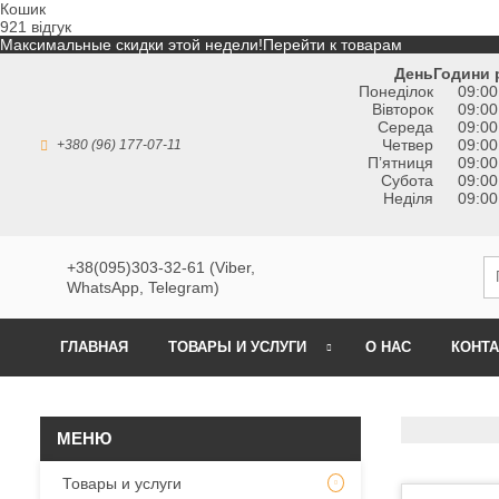
Кошик
921 відгук
Максимальные скидки этой недели!
Перейти к товарам
День
Години 
Понеділок
09:00
Вівторок
09:00
Середа
09:00
Четвер
09:00
+380 (96) 177-07-11
Пʼятниця
09:00
Субота
09:00
Неділя
09:00
+38(095)303-32-61 (Viber,
WhatsApp, Telegram)
ГЛАВНАЯ
ТОВАРЫ И УСЛУГИ
О НАС
КОНТ
Товары и услуги