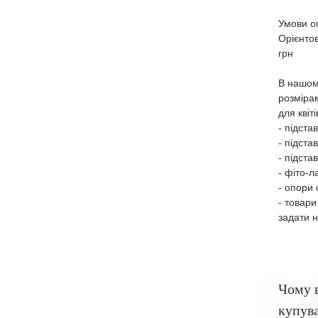
Умови оп
Орієнто
грн
В нашом
розміра
для квіт
- підста
- підста
- підста
- фіто-л
- опори 
- товари
задати н
Чому 
купува