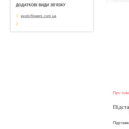
exoticflowers.com.ua
Про тов
Підста
Підставк