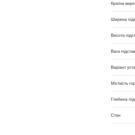
Країна виро
Ширина під
Висота підс
Вага підста
Варіант уст
Місткість го
Глибина під
Стан