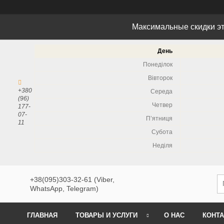
Максимальные скидки эт
День
Понеділок
Вівторок
+380
Середа
(96)
Четвер
177-
07-
Пʼятниця
11
Субота
Неділя
+38(095)303-32-61 (Viber,
WhatsApp, Telegram)
ГЛАВНАЯ
ТОВАРЫ И УСЛУГИ
О НАС
КОНТ