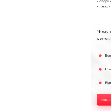
- опори 
- товари
Чому 
купува
Все
Є м
Від
Весь 