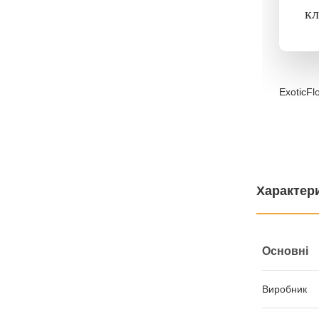
кл
ExoticFl
Характер
Основні
Виробник