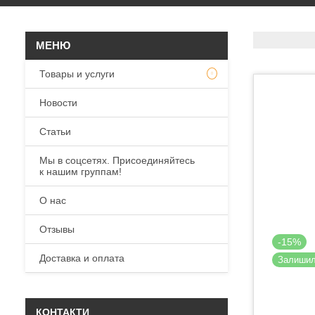
Товары и услуги
Новости
Статьи
Мы в соцсетях. Присоединяйтесь
к нашим группам!
О нас
Отзывы
-15%
Доставка и оплата
Залиши
КОНТАКТИ