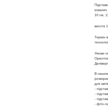
Підставк
кованих
10 см, 1
висота 
Термін в
технолог
Умови оп
Орієнтов
Делівер
В нашом
розміра
для квіт
- підста
- підста
- підста
- фіто-л