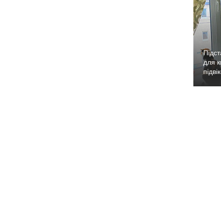
Підст
для к
підві