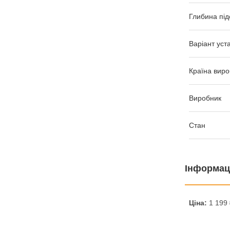
Глибина під
Варіант уст
Країна виро
Виробник
Стан
Інформац
Ціна:
1 199 