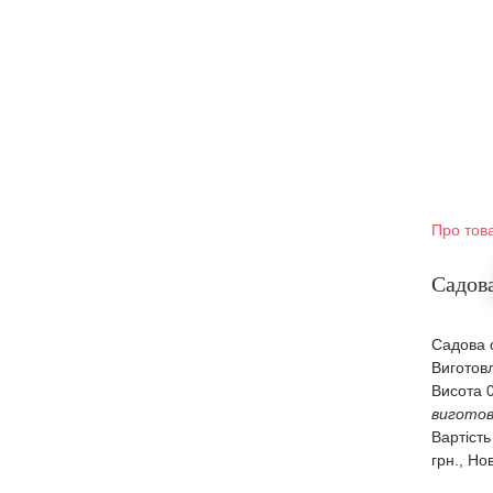
Про тов
Садова
Садова о
Виготовл
Висота 0
виготов
Вартість
грн., Но