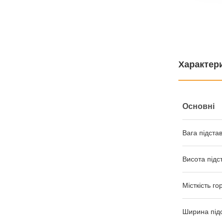
Характер
Основні
Вага підста
Висота підс
Місткість го
Ширина під