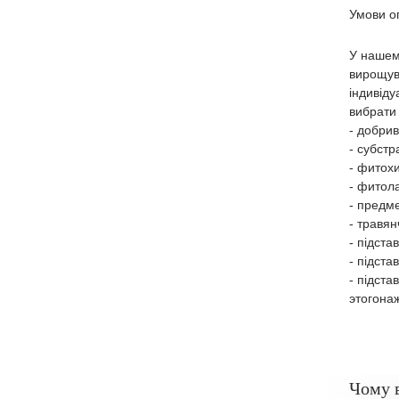
Умови оп
У нашем
вирощув
індивід
вибрати
- добрив
- субст
- фитохи
- фитола
- предме
- травян
- підста
- підста
- підста
этогонаж
Чому 