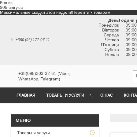
Кошик
905 відгуків
Максимальные скидки этой недели!
Перейти к товарам
День
Години 
Понеділок
09:00
Вівторок
09:00
Середа
09:00
Четвер
09:00
+380 (96) 177-07-11
Пʼятниця
09:00
Субота
09:00
Неділя
09:00
+38(095)303-32-61 (Viber,
WhatsApp, Telegram)
ГЛАВНАЯ
ТОВАРЫ И УСЛУГИ
О НАС
КОНТ
Товары и услуги