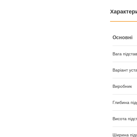
Характер
Основні
Вага підста
Варіант уст
Виробник
Глибина під
Висота підс
Ширина під