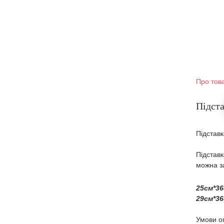
Про тов
Підста
Підставк
Підставк
можна за
25см*36
29см*36
Умови оп