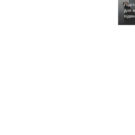
Підст
для к
підві