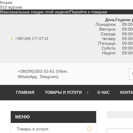
Кошик
910 відгуків
Максимальные скидки этой недели!
Перейти к товарам
День
Години 
Понеділок
09:00
Вівторок
09:00
Середа
09:00
Четвер
09:00
+380 (96) 177-07-11
Пʼятниця
09:00
Субота
09:00
Неділя
09:00
+38(095)303-32-61 (Viber,
WhatsApp, Telegram)
ГЛАВНАЯ
ТОВАРЫ И УСЛУГИ
О НАС
КОНТ
Товары и услуги