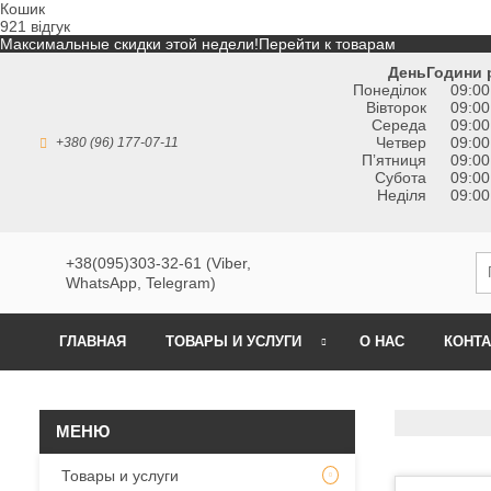
Кошик
921 відгук
Максимальные скидки этой недели!
Перейти к товарам
День
Години 
Понеділок
09:00
Вівторок
09:00
Середа
09:00
Четвер
09:00
+380 (96) 177-07-11
Пʼятниця
09:00
Субота
09:00
Неділя
09:00
+38(095)303-32-61 (Viber,
WhatsApp, Telegram)
ГЛАВНАЯ
ТОВАРЫ И УСЛУГИ
О НАС
КОНТ
Товары и услуги