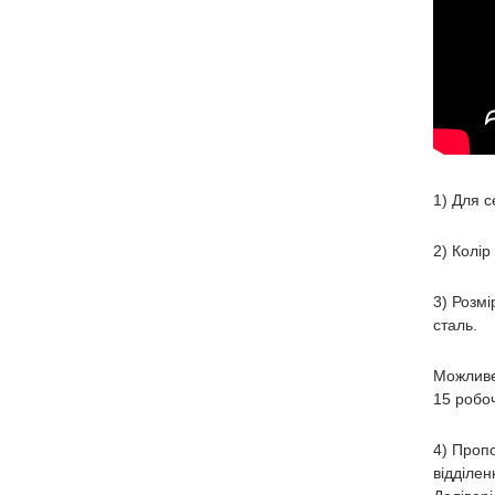
1) Для с
2) Колір
3) Розмі
сталь.
Можливе
15 робоч
4) Пропо
відділен