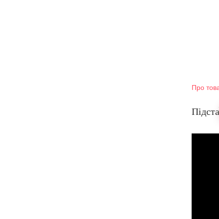
Про тов
Підста