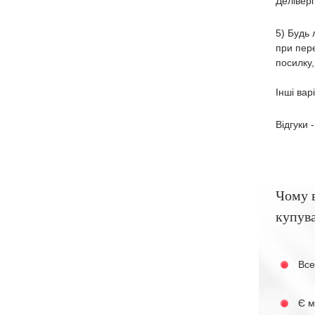
Делівері
5) Будь 
при пере
посилку,
Інші вар
Відгуки 
Чому 
купува
Все
Є м