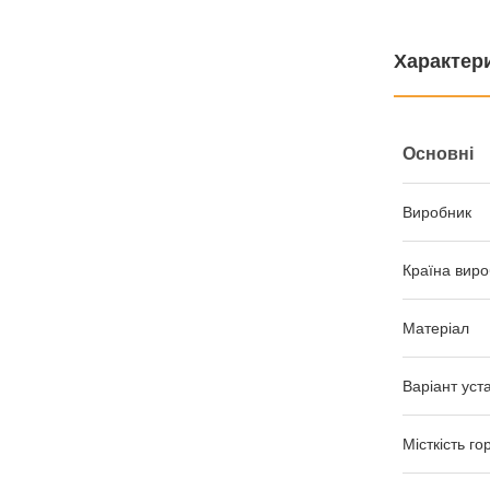
Характер
Основні
Виробник
Країна виро
Матеріал
Варіант уст
Місткість го