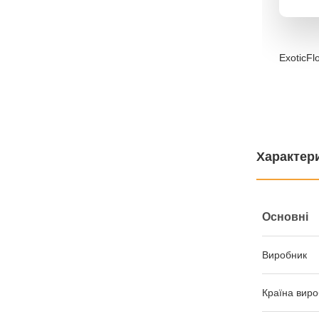
ExoticFl
Характер
Основні
Виробник
Країна виро