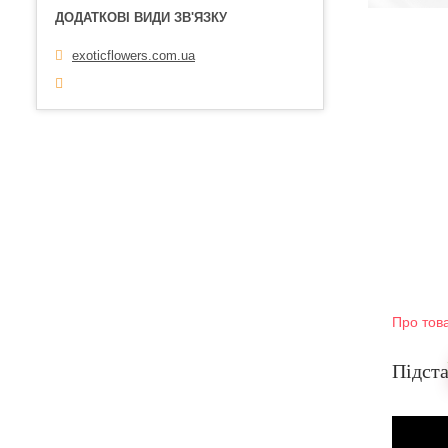
exoticflowers.com.ua
Про тов
Підста