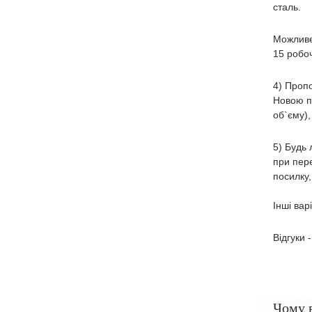
сталь.
Можливе
15 робоч
4) Пропо
Новою по
об`єму),
5) Будь 
при пере
посилку,
Інші вар
Відгуки 
Чому 