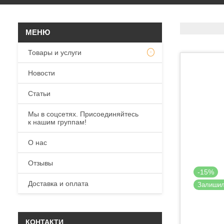
Товары и услуги
Новости
Статьи
Мы в соцсетях. Присоединяйтесь
к нашим группам!
О нас
Отзывы
-15%
Доставка и оплата
Залиши
КОНТАКТИ