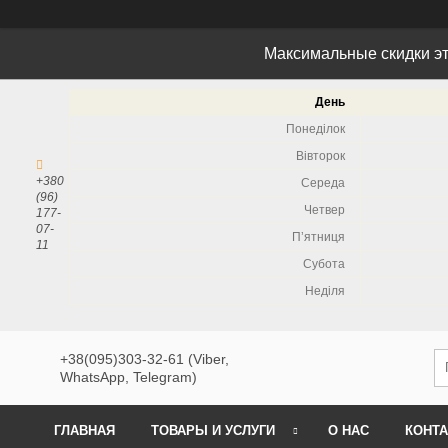
Максимальные скидки эт
День
Понеділок
Вівторок
+380
Середа
(96)
Четвер
177-
07-
Пʼятниця
11
Субота
Неділя
+38(095)303-32-61 (Viber,
WhatsApp, Telegram)
ГЛАВНАЯ
ТОВАРЫ И УСЛУГИ
О НАС
КОНТ