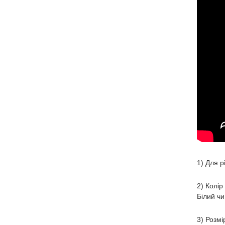
1) Для р
2) Колір
Білий чи
3) Розмі