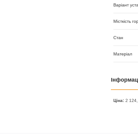
Варіант уст
Місткість го
Стан
Матеріал
Інформац
Ціна:
2 124,