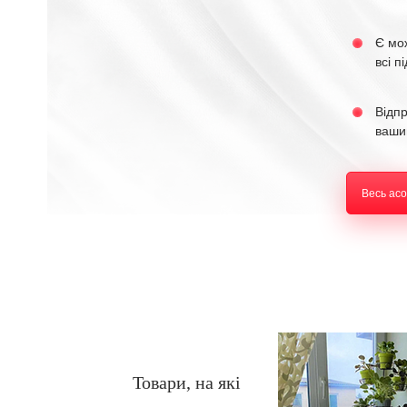
Є мо
всі п
Відп
ваши
Весь ас
Товари, на які