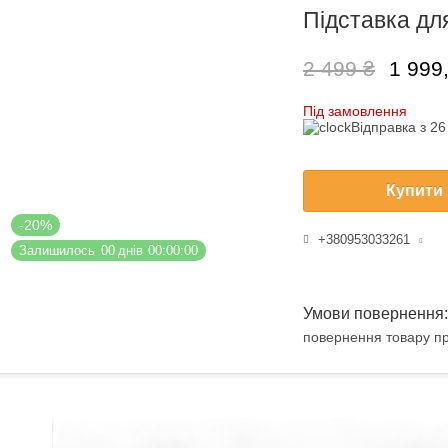
Підставка для
2 499 ₴
1 999
Під замовлення
Відправка з 2
Купити
-20%
+380953033261
Залишилось
0
0
днів
0
0
0
0
0
0
повернення товару пр