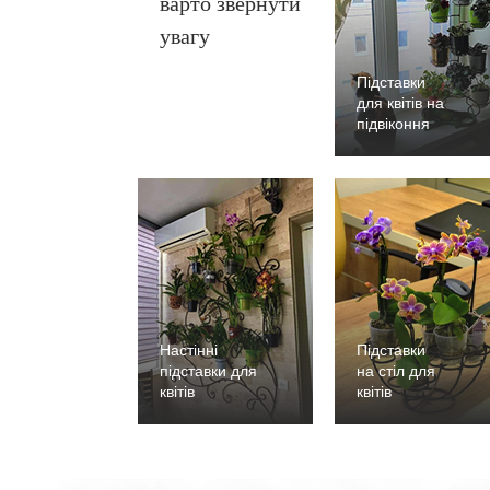
варто звернути
увагу
Підставки
для квітів на
підвіконня
Настінні
Підставки
підставки для
на стіл для
квітів
квітів