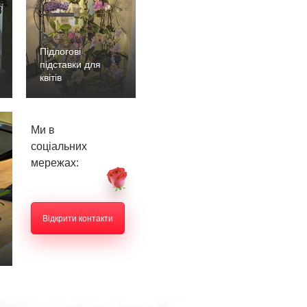
Підлогові
підставки для
квітів
Ми в
соціальних
мережах:
Відкрити контакти