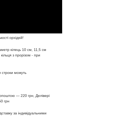
кості орхідей!
метр кілець 10 см, 11,5 см
кільця з прорізом - при
и строки можуть
крпоштою ― 220 грн, Делівері
50 грн
дставку за індивідуальними