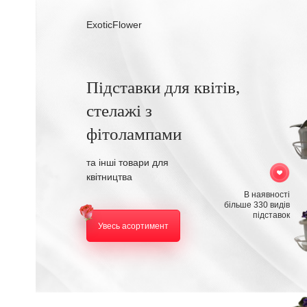
ExoticFlower
Підставки для квітів,
стелажі з
фітолампами
та інші товари для
квітництва
В наявності
більше 330 видів
підставок
Увесь асортимент