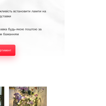
жливість встановити лампи на
ідставки
равка будь-якою поштою за
м бажанням
ортимент