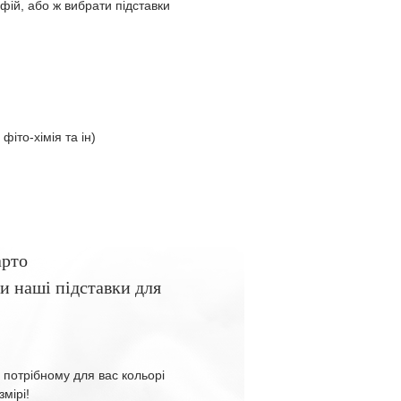
ій, або ж вибрати підставки
 фіто-хімія та ін)
арто
и наші підставки для
 потрібному для вас кольорі
змірі!