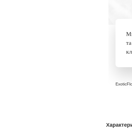
Ми
та
кл
ExoticFl
Характер