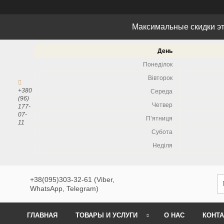
Максимальные скидки эт
День
Понеділок
Вівторок
+380
Середа
(96)
Четвер
177-
07-
Пʼятниця
11
Субота
Неділя
+38(095)303-32-61 (Viber,
WhatsApp, Telegram)
ГЛАВНАЯ
ТОВАРЫ И УСЛУГИ
О НАС
КОНТ