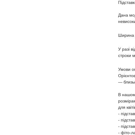
Підставк
Дана мод
невисоки
Ширина 9
У разі в
строки м
Умови оп
Орієнтов
― близь
В нашом
розміра
для квіт
- підста
- підста
- підста
- фіто-л