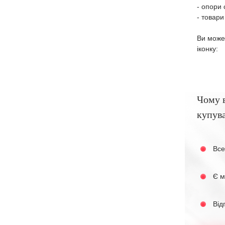
- опори 
- товари
Ви може
іконку:
Чому 
купува
Все
Є м
Від