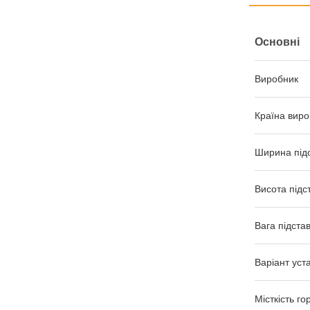
Основні
Виробник
Країна виро
Ширина під
Висота підс
Вага підста
Варіант уст
Місткість го