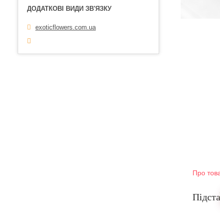
exoticflowers.com.ua
Про тов
Підста