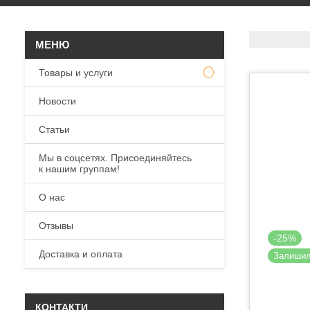
Товары и услуги
Новости
Статьи
Мы в соцсетях. Присоединяйтесь
к нашим группам!
О нас
Отзывы
-25%
Доставка и оплата
Залиши
КОНТАКТИ