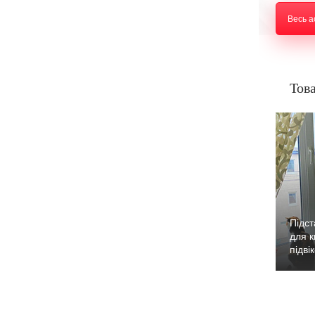
Весь 
Това
Підст
для к
підві