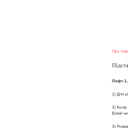
Про тов
Підста
Лофт-1,
1) Для р
2) Колір
Білий чи
3) Розмі