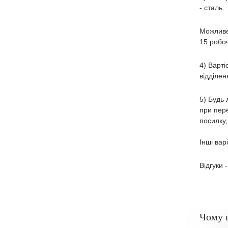
- сталь.
Можливе
15 робоч
4) Варті
відділен
5) Будь 
при пере
посилку,
Інші вар
Відгуки 
Чому 