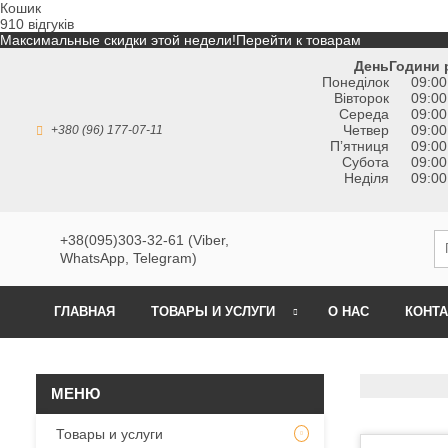
Кошик
910 відгуків
Максимальные скидки этой недели!
Перейти к товарам
День
Години 
Понеділок
09:00
Вівторок
09:00
Середа
09:00
Четвер
09:00
+380 (96) 177-07-11
Пʼятниця
09:00
Субота
09:00
Неділя
09:00
+38(095)303-32-61 (Viber,
WhatsApp, Telegram)
ГЛАВНАЯ
ТОВАРЫ И УСЛУГИ
О НАС
КОНТ
Товары и услуги