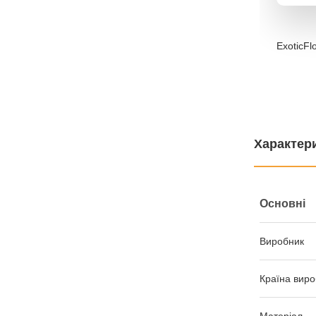
ExoticFl
Характер
Основні
Виробник
Країна виро