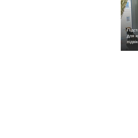
Підст
для к
підві