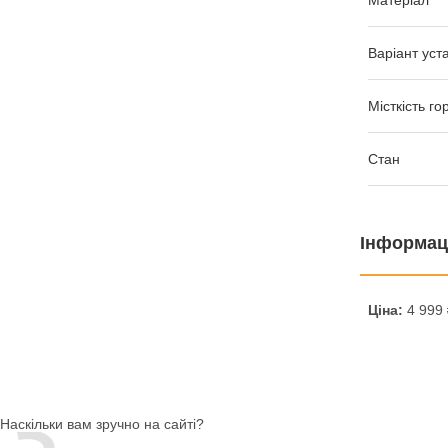
Матеріал
Варіант уст
Місткість го
Стан
Інформац
Ціна:
4 999 
Наскільки вам зручно на сайті?