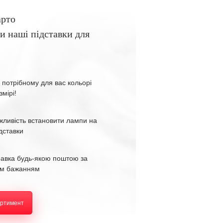
арто
и наші підставки для
 потрібному для вас кольорі
змірі!
жливість встановити лампи на
ідставки
равка будь-якою поштою за
м бажанням
ортимент