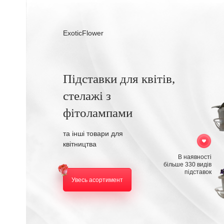
ExoticFlower
Підставки для квітів,
стелажі з
фітолампами
та інші товари для
квітництва
В наявності
більше 330 видів
підставок
Увесь асортимент