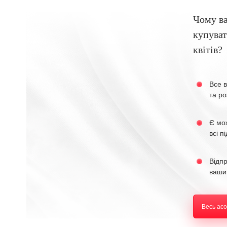
Чому в
купуват
квітів?
Все в
та ро
Є мо
всі п
Відп
ваши
Весь ас