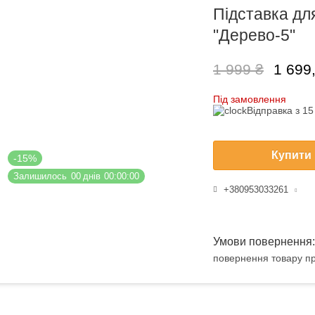
Підставка для
"Дерево-5"
1 999 ₴
1 699
Під замовлення
Відправка з 1
Купити
-15%
Залишилось
0
0
днів
0
0
0
0
0
0
+380953033261
повернення товару пр