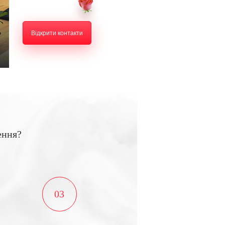
Відкрити контакти
ення?
03