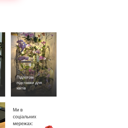
Підлогові
підставки для
квітів
Ми в
соціальних
мережах: