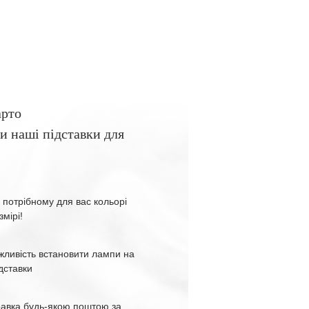
арто
и наші підставки для
 потрібному для вас кольорі
змірі!
жливість встановити лампи на
ідставки
равка будь-якою поштою за