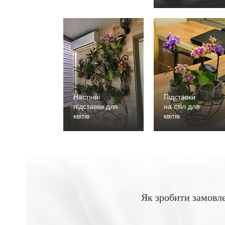
Настінні
Підставки
підставки для
на стіл для
квітів
квітів
Як зробити замовл