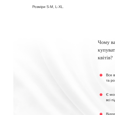
Розміри S-M, L-XL.
Чому в
купуват
квітів?
Все в
та ро
Є мо
всі п
Відп