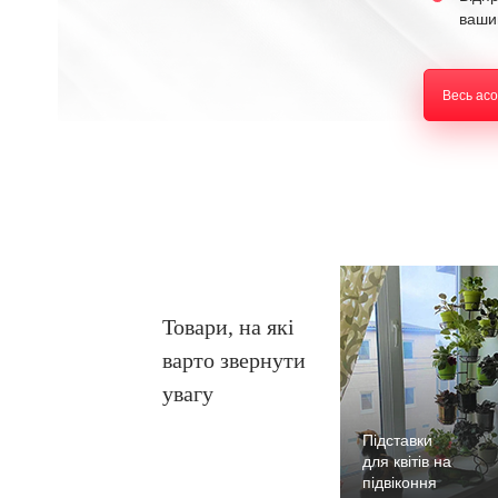
ваши
Весь ас
Товари, на які
варто звернути
увагу
Підставки
для квітів на
підвіконня