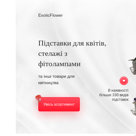
ExoticFlower
Підставки для квітів,
стелажі з
фітолампами
та інші товари для
квітництва
В наявності
більше 330 видів
підставок
Увесь асортимент