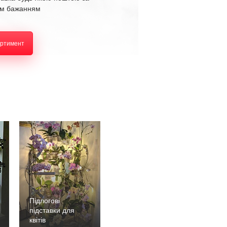
м бажанням
ортимент
Підлогові
підставки для
квітів