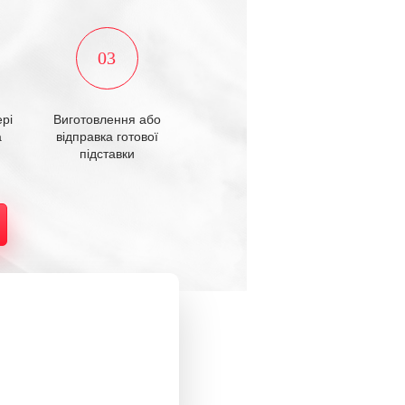
03
рі
Виготовлення або
а
відправка готової
підставки