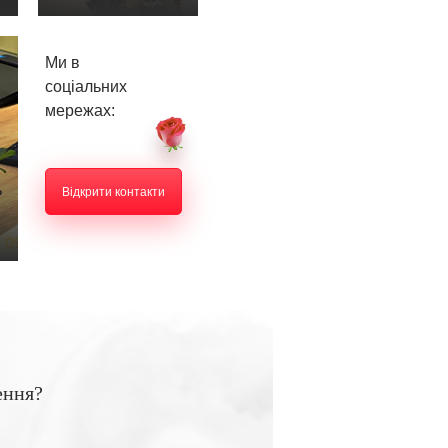
Ми в
соціальних
мережах:
Відкрити контакти
ення?