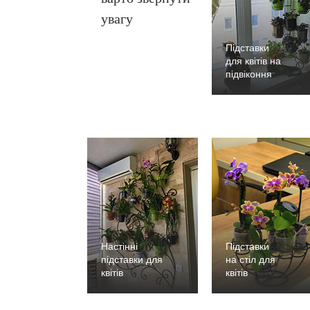
увагу
Підставки
для квітів на
підвіконня
Настінні
Підставки
підставки для
на стіл для
квітів
квітів