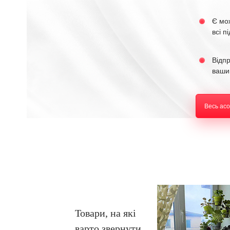
Є мо
всі п
Відп
ваши
Весь ас
Товари, на які
варто звернути