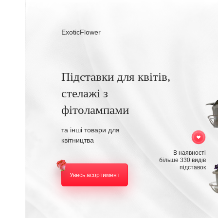
ExoticFlower
Підставки для квітів,
стелажі з
фітолампами
та інші товари для
квітництва
В наявності
більше 330 видів
підставок
Увесь асортимент