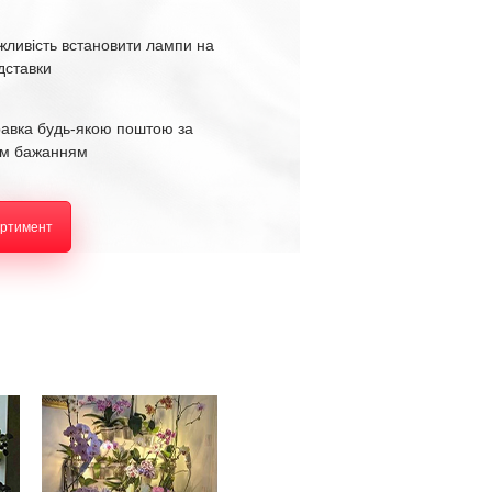
жливість встановити лампи на
ідставки
равка будь-якою поштою за
м бажанням
ортимент