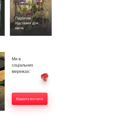
Підлогові
підставки для
квітів
Ми в
соціальних
мережах:
Відкрити контакти