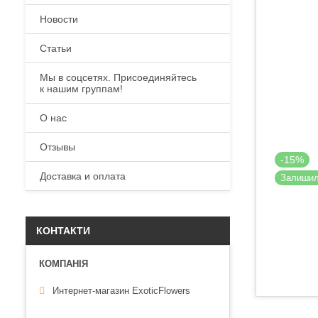
Новости
Статьи
Мы в соцсетях. Присоединяйтесь
к нашим группам!
О нас
Отзывы
-15%
Доставка и оплата
Залиши
КОНТАКТИ
Интернет-магазин ExoticFlowers