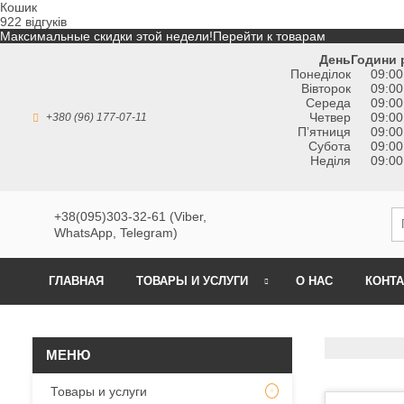
Кошик
922 відгуків
Максимальные скидки этой недели!
Перейти к товарам
День
Години 
Понеділок
09:00
Вівторок
09:00
Середа
09:00
Четвер
09:00
+380 (96) 177-07-11
Пʼятниця
09:00
Субота
09:00
Неділя
09:00
+38(095)303-32-61 (Viber,
WhatsApp, Telegram)
ГЛАВНАЯ
ТОВАРЫ И УСЛУГИ
О НАС
КОНТ
Товары и услуги