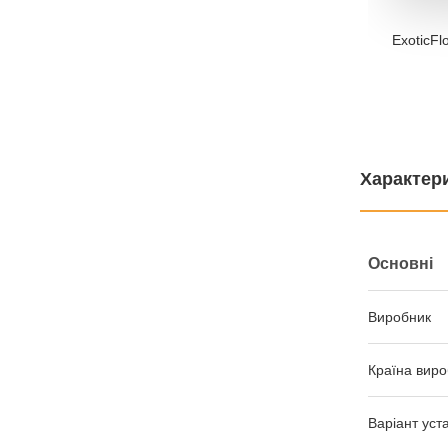
ExoticFl
Характер
Основні
Виробник
Країна виро
Варіант уст