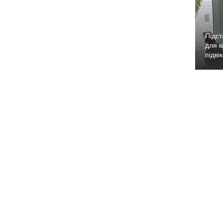
Підст
для к
підві