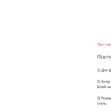
Про тов
Підста
1) Для ф
2) Колір
Білий чи
3) Розмі
сталь.