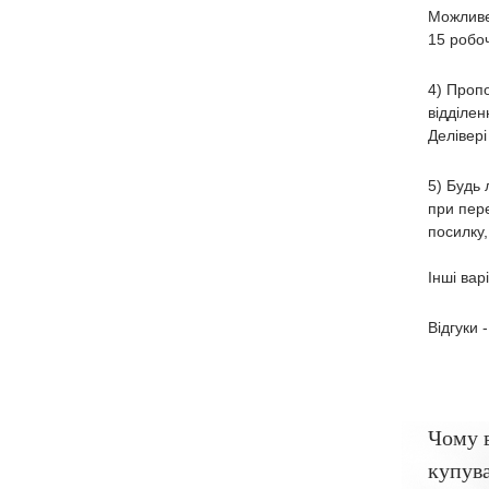
Можливе
15 робоч
4) Пропо
відділен
Делівері
5) Будь 
при пере
посилку,
Інші вар
Відгуки 
Чому 
купува