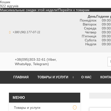
Кошик
922 відгуків
Максимальные скидки этой недели!
Перейти к товарам
День
Години 
Понеділок
09:00
Вівторок
09:00
Середа
09:00
Четвер
09:00
+380 (96) 177-07-11
Пʼятниця
09:00
Субота
09:00
Неділя
09:00
+38(095)303-32-61 (Viber,
WhatsApp, Telegram)
ГЛАВНАЯ
ТОВАРЫ И УСЛУГИ
О НАС
КОНТ
Товары и услуги