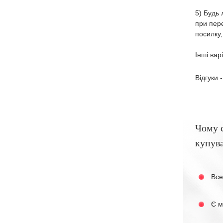
5) Будь 
при пере
посилку,
Інші вар
Відгуки 
Чому 
купува
Все
Є м