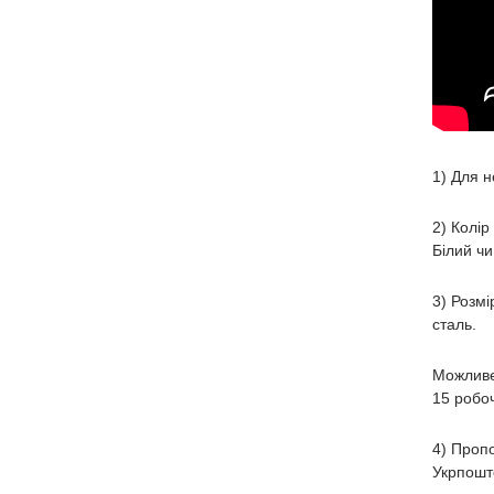
1) Для н
2) Колір
Білий чи
3) Розмі
сталь.
Можливе
15 робоч
4) Пропо
Укрпошто