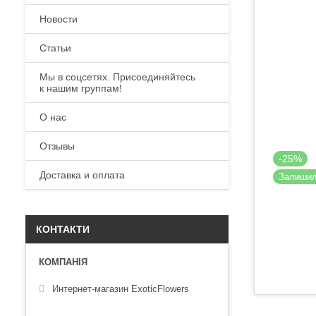
Новости
Статьи
Мы в соцсетях. Присоединяйтесь
к нашим группам!
О нас
Отзывы
-25%
Доставка и оплата
Залиши
КОНТАКТИ
Интернет-магазин ExoticFlowers