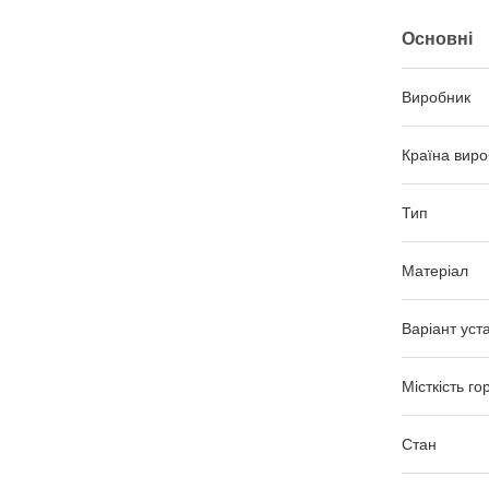
Основні
Виробник
Країна виро
Тип
Матеріал
Варіант уст
Місткість го
Стан