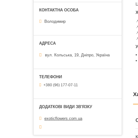
Ц
Х

Володимир



У
•
вул. Кольська, 19, Дніпро, Україна
•
+380 (96) 177-07-11
Х
exoticflowers.com.ua
К