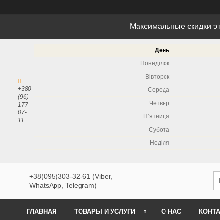
Максимальные скидки эт
День
Понеділок
Вівторок
+380
Середа
(96)
Четвер
177-
07-
Пʼятниця
11
Субота
Неділя
+38(095)303-32-61 (Viber,
WhatsApp, Telegram)
ГЛАВНАЯ
ТОВАРЫ И УСЛУГИ
О НАС
КОНТ