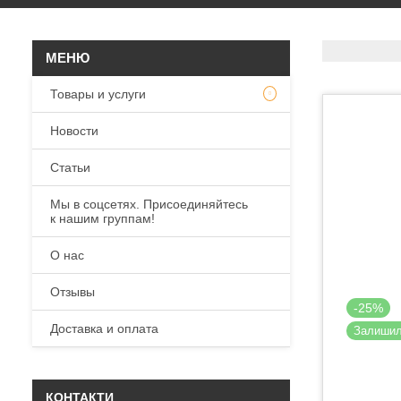
Товары и услуги
Новости
Статьи
Мы в соцсетях. Присоединяйтесь
к нашим группам!
О нас
Отзывы
-25%
Доставка и оплата
Залиши
КОНТАКТИ