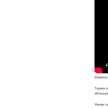
Ширина 
Термін в
збільшув
Умови оп