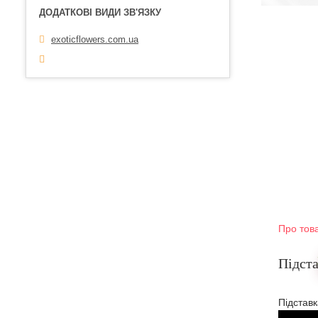
exoticflowers.com.ua
Про тов
Підста
Підставк