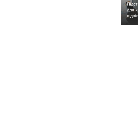
Підст
для к
підві