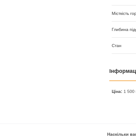
Місткість го
Глибина під
Стан
Інформац
Ціна:
1 500 
Наскільки ва