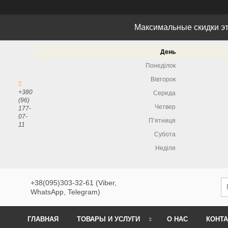
Максимальные скидки эт
День
Понеділок
Вівторок
+380
Середа
(96)
Четвер
177-
07-
Пʼятниця
11
Субота
Неділя
+38(095)303-32-61 (Viber,
WhatsApp, Telegram)
ГЛАВНАЯ
ТОВАРЫ И УСЛУГИ
О НАС
КОНТ