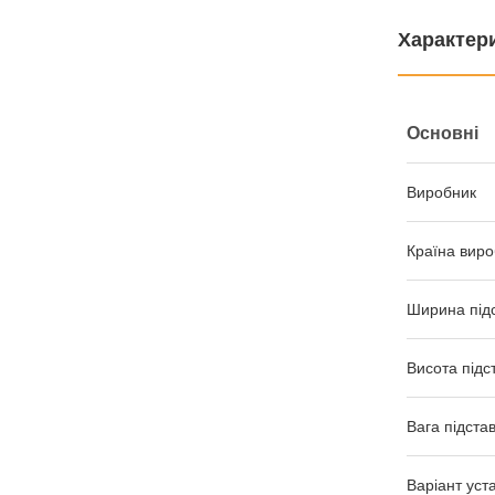
Характер
Основні
Виробник
Країна виро
Ширина під
Висота підс
Вага підста
Варіант уст