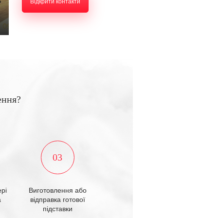
Відкрити контакти
ення?
03
рі
Виготовлення або
а
відправка готової
підставки