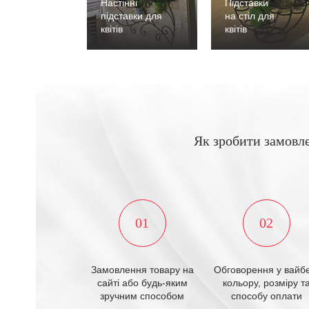
Настінні
Підставки
підставки для
на стіл для
квітів
квітів
Як зробити замовл
01
02
Замовлення товару на
Обговорення у вайбе
сайті або будь-яким
кольору, розміру т
зручним способом
способу оплати