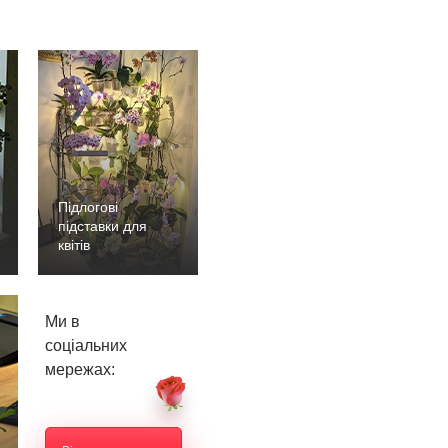
Підлогові
підставки для
квітів
Ми в
соціальних
мережах: