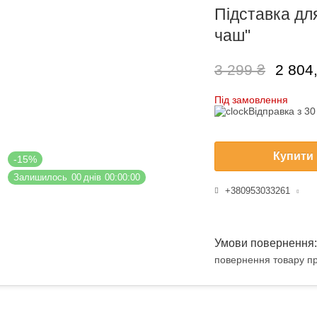
Підставка для
чаш"
3 299 ₴
2 804
Під замовлення
Відправка з 3
Купити
-15%
Залишилось
0
0
днів
0
0
0
0
0
0
+380953033261
повернення товару пр