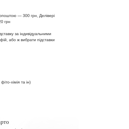
крпоштою ― 300 грн, Делівері
20 грн
дставку за індивідуальними
ій, або ж вибрати підставки
 фіто-хімія та ін)
арто