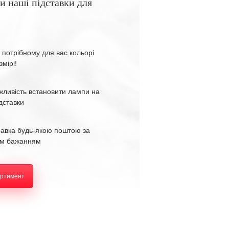
и наші підставки для
 потрібному для вас кольорі
змірі!
жливість встановити лампи на
ідставки
равка будь-якою поштою за
м бажанням
ортимент