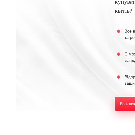
купуват
квітів?
Все в
та ро
Є мо
всі п
Відп
ваши
Весь ас