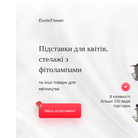
ExoticFlower
Підставки для квітів,
стелажі з
фітолампами
та інші товари для
квітництва
В наявності
більше 330 видів
підставок
Увесь асортимент