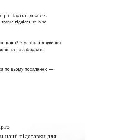
 грн. Вартість доставки
тажне відділення із-за
 на пошті! У разі пошкодження
женні та не забирайте
іться по цьому посиланню —
арто
и наші підставки для