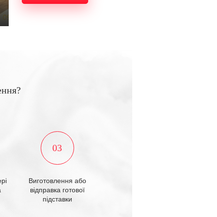
ення?
03
рі
Виготовлення або
а
відправка готової
підставки