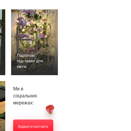
Підлогові
підставки для
квітів
Ми в
соціальних
мережах:
Відкрити контакти