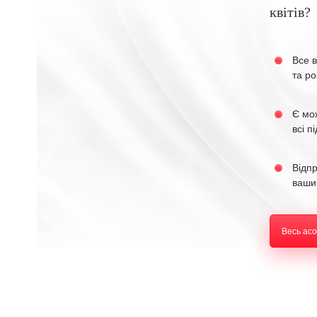
квітів?
Все в
та ро
Є мо
всі п
Відп
ваши
Весь ас