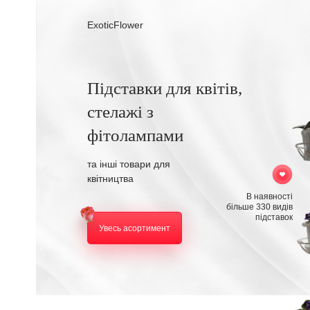
ExoticFlower
Підставки для квітів,
стелажі з
фітолампами
та інші товари для
квітництва
В наявності
більше 330 видів
підставок
Увесь асортимент