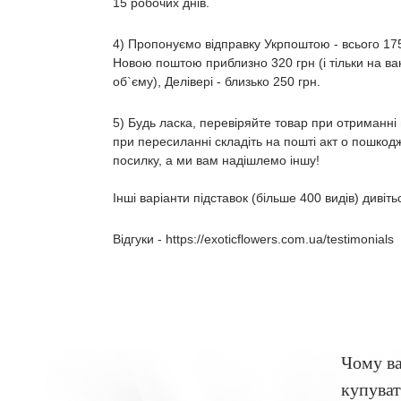
15 робочих днів.
4) Пропонуємо відправку Укрпоштою - всього 175
Новою поштою приблизно 320 грн (і тільки на ван
об`єму), Делівері - близько 250 грн.
5) Будь ласка, перевіряйте товар при отриманні
при пересиланні складіть на пошті акт о пошкод
посилку, а ми вам надішлемо іншу!
Інші варіанти підставок (більше 400 видів) див
Відгуки -
https://exoticflowers.com.ua/testimonials
Чому в
купуват