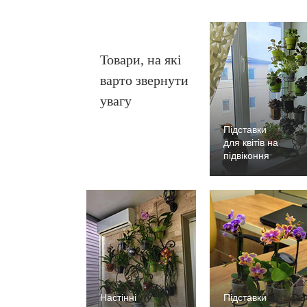
Товари, на які
варто звернути
увагу
Підставки
для квітів на
підвіконня
Настінні
Підставки