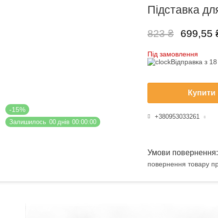
Підставка для
823 ₴
699,55 
Під замовлення
Відправка з 1
Купити
-15%
+380953033261
Залишилось
0
0
днів
0
0
0
0
0
0
повернення товару пр