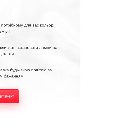
 потрібному для вас кольорі
змірі!
жливість встановити лампи на
ідставки
равка будь-якою поштою за
м бажанням
ортимент