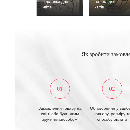
підставки для
на стіл для
квітів
квітів
Як зробити замовл
01
02
Замовлення товару на
Обговорення у вайбе
сайті або будь-яким
кольору, розміру т
зручним способом
способу оплати