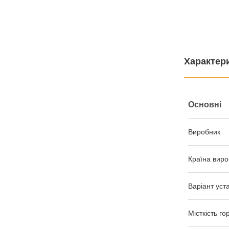
Характер
Основні
Виробник
Країна виро
Варіант уст
Місткість го