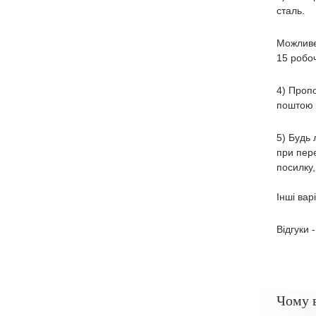
сталь.
Можливе
15 робоч
4) Пропо
поштою п
5) Будь 
при пере
посилку,
Інші вар
Відгуки 
Чому 