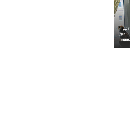
Підст
для к
підві