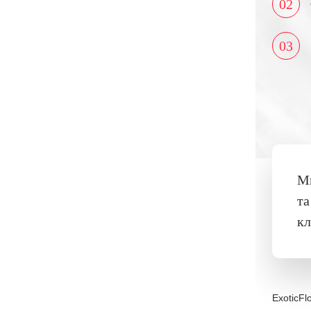
02
03
Ми
та
кл
ExoticFl