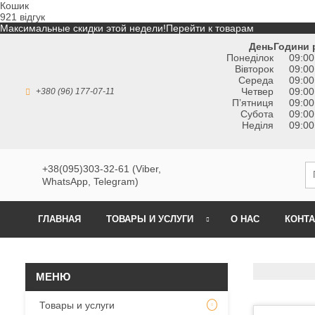
Кошик
921 відгук
Максимальные скидки этой недели!
Перейти к товарам
День
Години 
Понеділок
09:00
Вівторок
09:00
Середа
09:00
Четвер
09:00
+380 (96) 177-07-11
Пʼятниця
09:00
Субота
09:00
Неділя
09:00
+38(095)303-32-61 (Viber,
WhatsApp, Telegram)
ГЛАВНАЯ
ТОВАРЫ И УСЛУГИ
О НАС
КОНТ
Товары и услуги