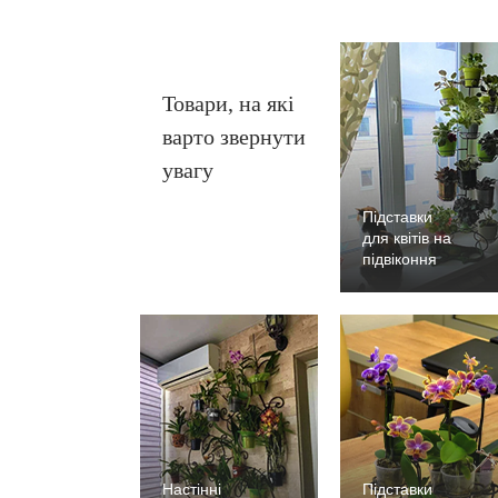
Товари, на які
варто звернути
увагу
Підставки
для квітів на
підвіконня
Настінні
Підставки