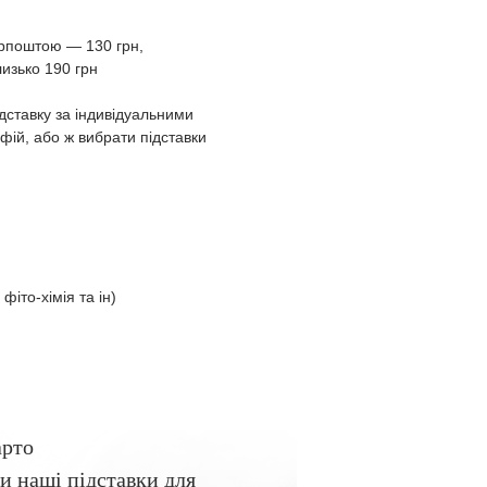
Укрпоштою ― 130 грн,
изько 190 грн
дставку за індивідуальними
ій, або ж вибрати підставки
 фіто-хімія та ін)
арто
и наші підставки для