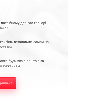
 потрібному для вас кольорі
змірі!
жливість встановити лампи на
ідставки
равка будь-якою поштою за
м бажанням
ортимент