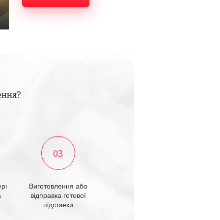
ення?
03
рі
Виготовлення або
а
відправка готової
підставки