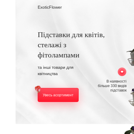
ExoticFlower
Підставки для квітів,
стелажі з
фітолампами
та інші товари для
квітництва
В наявності
більше 330 видів
підставок
Увесь асортимент