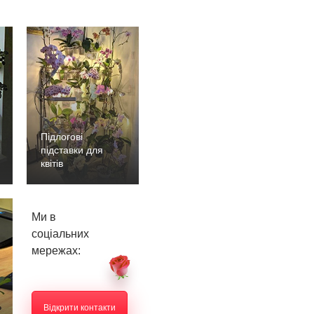
Підлогові
підставки для
квітів
Ми в
соціальних
мережах:
Відкрити контакти