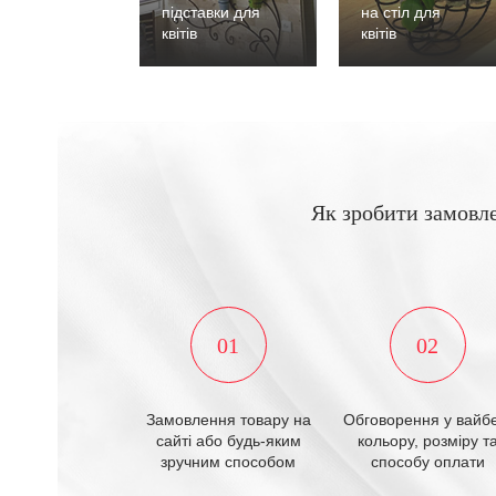
підставки для
на стіл для
квітів
квітів
Як зробити замовл
01
02
Замовлення товару на
Обговорення у вайбе
сайті або будь-яким
кольору, розміру т
зручним способом
способу оплати