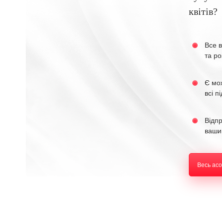
квітів?
Все в
та ро
Є мо
всі п
Відп
ваши
Весь ас