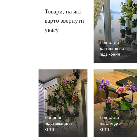
Товари, на які
варто звернути
увагу
Підставки
для квітів на
підвіконня
Настінні
Підставки
підставки для
на стіл для
квітів
квітів