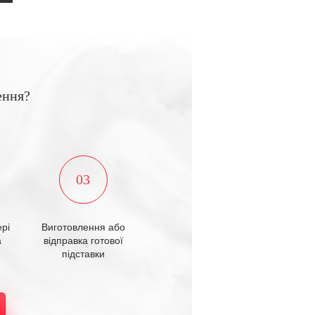
ення?
03
рі
Виготовлення або
а
відправка готової
підставки