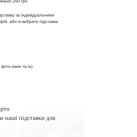
изько 250 грн
дставку за індивідуальними
ій, або ж вибрати підставки
 фіто-хімія та ін)
арто
и наші підставки для