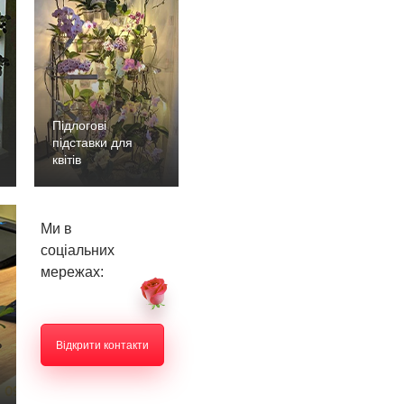
Підлогові
підставки для
квітів
Ми в
соціальних
мережах:
Відкрити контакти