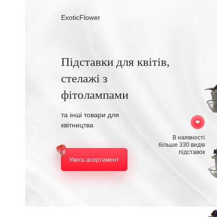
ExoticFlower
Підставки для квітів,
стелажі з
фітолампами
та інші товари для
квітництва
В наявності
більше 330 видів
підставок
Увесь асортимент