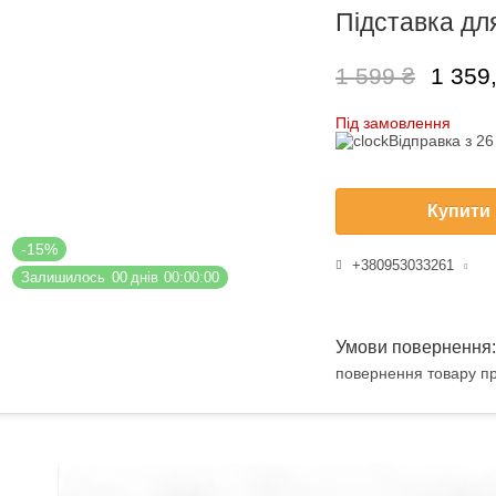
Підставка для
1 599 ₴
1 359
Під замовлення
Відправка з 2
Купити
-15%
+380953033261
Залишилось
0
0
днів
0
0
0
0
0
0
повернення товару пр