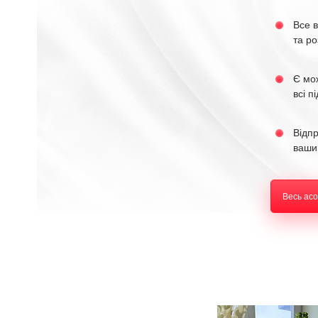
Все в
та ро
Є мо
всі п
Відп
ваши
Весь ас