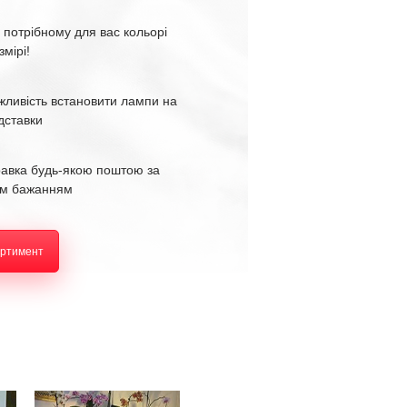
 потрібному для вас кольорі
змірі!
жливість встановити лампи на
ідставки
равка будь-якою поштою за
м бажанням
ортимент