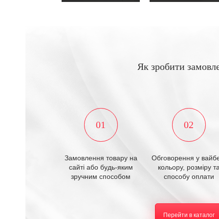
Як зробити замовл
01
02
Замовлення товару на
Обговорення у вайбе
сайті або будь-яким
кольору, розміру т
зручним способом
способу оплати
Перейти в каталог