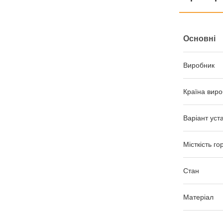
Основні
Виробник
Країна виро
Варіант уст
Місткість го
Стан
Матеріал