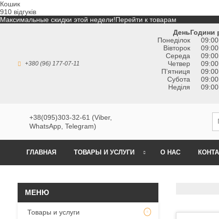
Кошик
910 відгуків
Максимальные скидки этой недели!
Перейти к товарам
День
Години 
Понеділок
09:00
Вівторок
09:00
Середа
09:00
Четвер
09:00
+380 (96) 177-07-11
Пʼятниця
09:00
Субота
09:00
Неділя
09:00
+38(095)303-32-61 (Viber,
WhatsApp, Telegram)
ГЛАВНАЯ
ТОВАРЫ И УСЛУГИ
О НАС
КОНТ
Товары и услуги