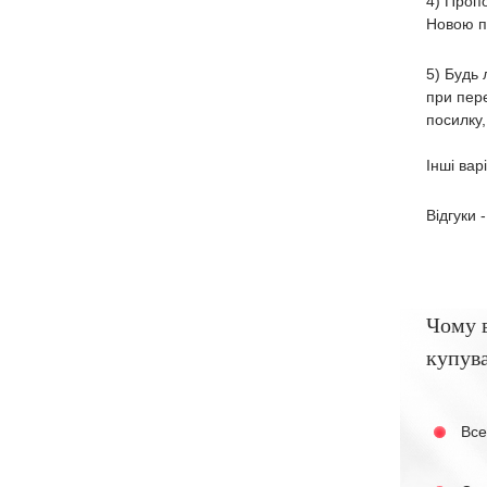
4) Пропо
Новою по
5) Будь 
при пере
посилку,
Інші вар
Відгуки 
Чому 
купува
Все