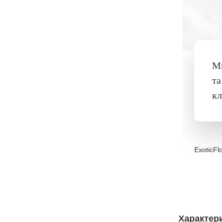
Ми
та
кл
ExoticFl
Характер