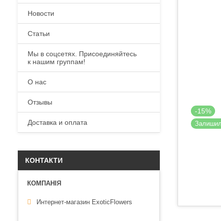
Новости
Статьи
Мы в соцсетях. Присоединяйтесь
к нашим группам!
О нас
Отзывы
-15%
Доставка и оплата
Залиши
КОНТАКТИ
Интернет-магазин ExoticFlowers