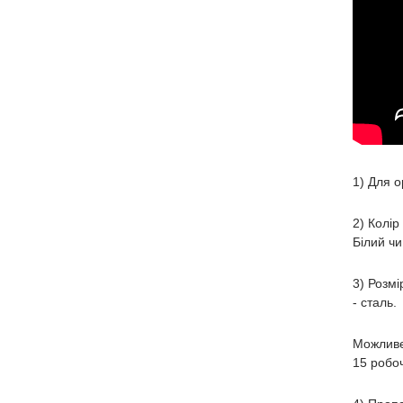
1) Для о
2) Колір
Білий чи
3) Розмі
- сталь.
Можливе
15 робоч