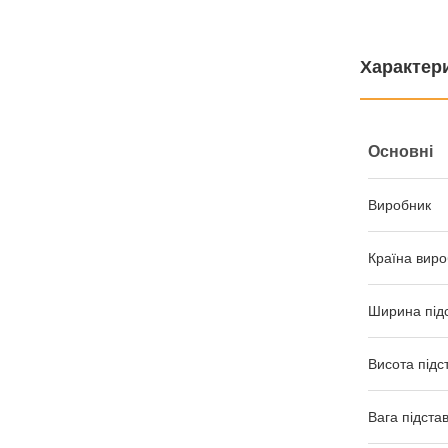
Характер
Основні
Виробник
Країна виро
Ширина під
Висота підс
Вага підста