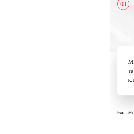
03
Ми
та
кл
ExoticFl