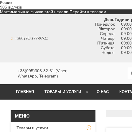
Кошик
905 відгуків
Максимальные скидки этой недели!
Перейти к товарам
День
Години 
Понеділок
09:00
Вівторок
09:00
Середа
09:00
Четвер
09:00
+380 (96) 177-07-11
Пʼятниця
09:00
Субота
09:00
Неділя
09:00
+38(095)303-32-61 (Viber,
WhatsApp, Telegram)
ГЛАВНАЯ
ТОВАРЫ И УСЛУГИ
О НАС
КОНТ
Товары и услуги