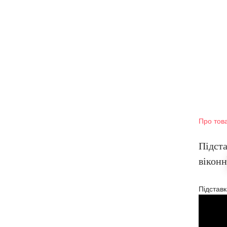
Про тов
Підста
вікон
Підставк