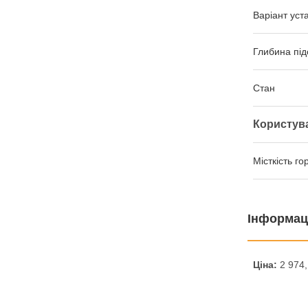
Варіант уст
Глибина під
Стан
Користув
Місткість го
Інформац
Ціна:
2 974,