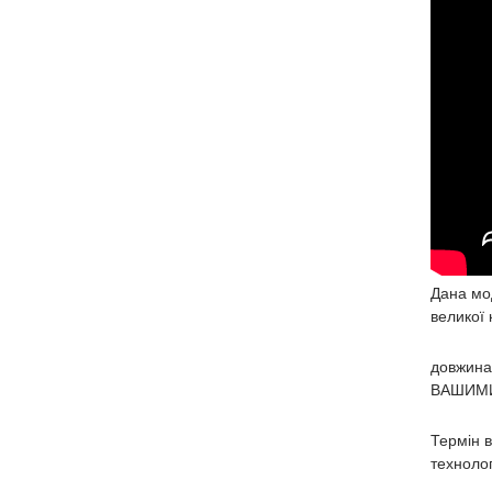
Дана мод
великої 
довжина
ВАШИМИ 
Термін в
технолог