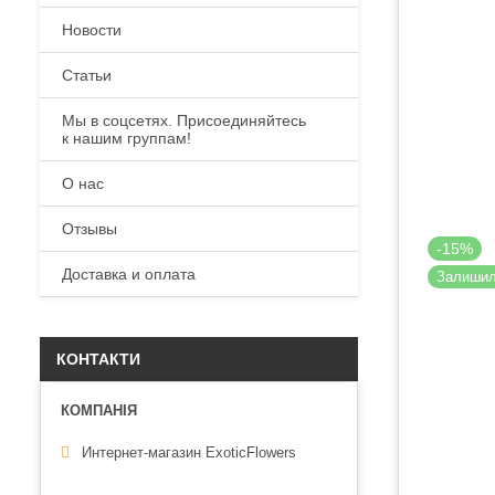
Новости
Статьи
Мы в соцсетях. Присоединяйтесь
к нашим группам!
О нас
Отзывы
-15%
Доставка и оплата
Залиши
КОНТАКТИ
Интернет-магазин ExoticFlowers