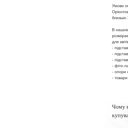
Умови оп
Орієнтов
близько
В нашом
розміра
для квіт
- підста
- підста
- підста
- фіто-л
- опори 
- товари
Чому 
купува