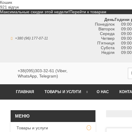
Кошик
921 відгук
Максимальные скидки этой недели!
Перейти к товарам
День
Години 
Понеділок
09:00
Вівторок
09:00
Середа
09:00
Четвер
09:00
+380 (96) 177-07-11
Пʼятниця
09:00
Субота
09:00
Неділя
09:00
+38(095)303-32-61 (Viber,
WhatsApp, Telegram)
ГЛАВНАЯ
ТОВАРЫ И УСЛУГИ
О НАС
КОНТ
Товары и услуги