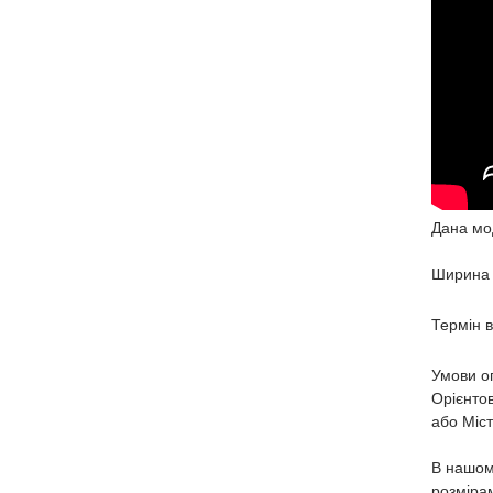
Дана мод
Ширина 
Термін в
Умови оп
Орієнтов
або Міс
В нашом
розміра