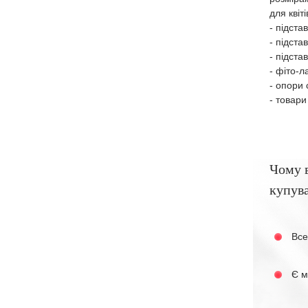
для квіт
- підста
- підста
- підста
- фіто-л
- опори 
- товари
Чому 
купува
Все
Є м