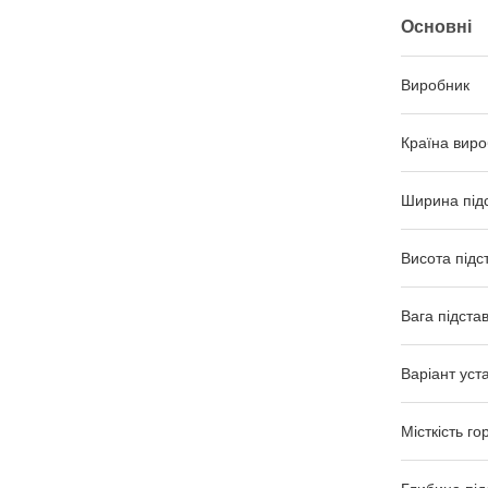
Основні
Виробник
Країна виро
Ширина під
Висота підс
Вага підста
Варіант уст
Місткість го