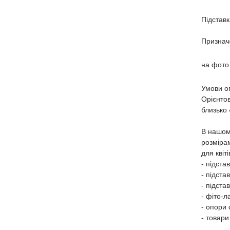
Підставк
Признач
на фото
Умови оп
Орієнтов
близько
В нашом
розміра
для квіт
- підста
- підста
- підста
- фіто-л
- опори 
- товари