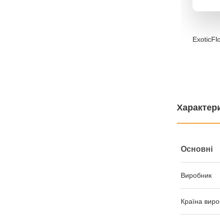
ExoticFl
Характер
Основні
Виробник
Країна виро