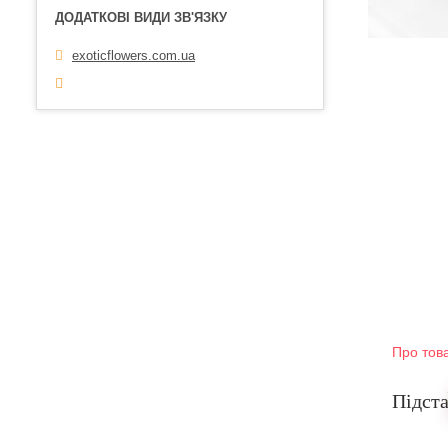
exoticflowers.com.ua
Про тов
Підста