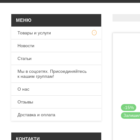
Товары и услуги
Новости
Статьи
Мы в соцсетях. Присоединяйтесь
к нашим группам!
О нас
Отзывы
-15%
Доставка и оплата
Залиши
КОНТАКТИ