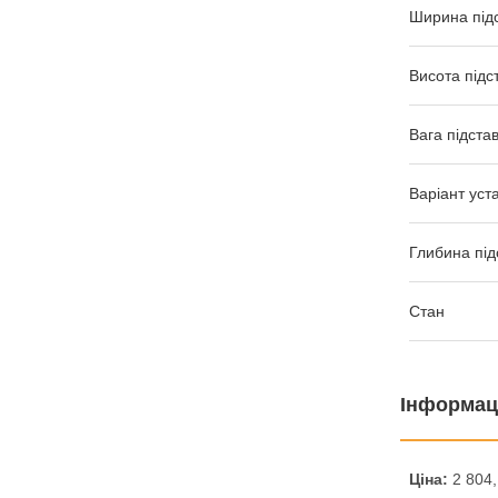
Ширина під
Висота підс
Вага підста
Варіант уст
Глибина під
Стан
Інформац
Ціна:
2 804,