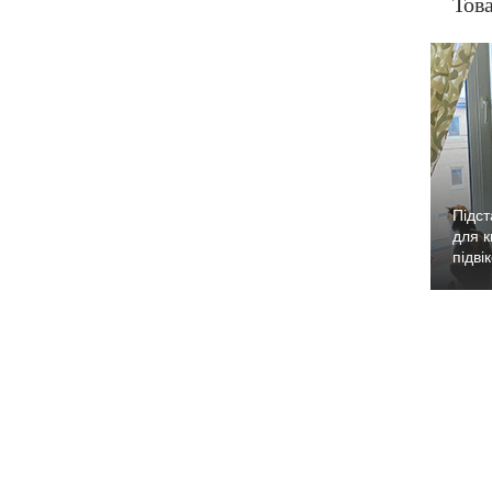
Това
Підст
для к
підві