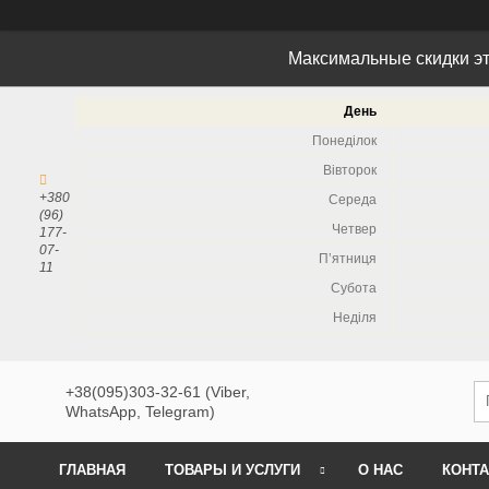
Максимальные скидки эт
День
Понеділок
Вівторок
+380
Середа
(96)
Четвер
177-
07-
Пʼятниця
11
Субота
Неділя
+38(095)303-32-61 (Viber,
WhatsApp, Telegram)
ГЛАВНАЯ
ТОВАРЫ И УСЛУГИ
О НАС
КОНТ