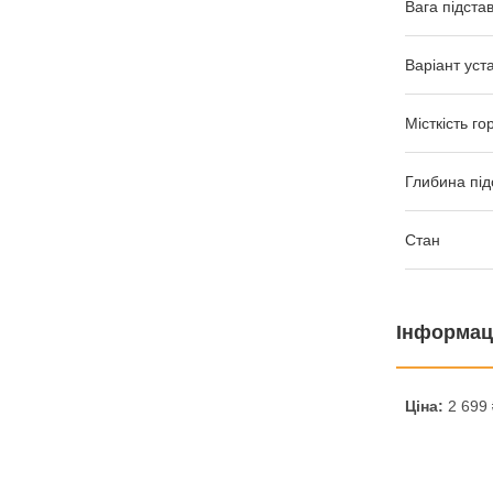
Вага підста
Варіант уст
Місткість го
Глибина під
Стан
Інформац
Ціна:
2 699 