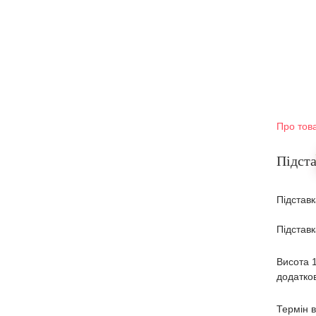
Про тов
Підста
Підставк
Підставк
Висота 1
додатко
Термін в