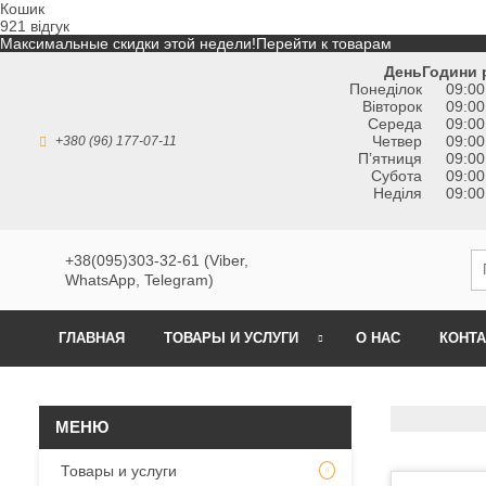
Кошик
921 відгук
Максимальные скидки этой недели!
Перейти к товарам
День
Години 
Понеділок
09:00
Вівторок
09:00
Середа
09:00
Четвер
09:00
+380 (96) 177-07-11
Пʼятниця
09:00
Субота
09:00
Неділя
09:00
+38(095)303-32-61 (Viber,
WhatsApp, Telegram)
ГЛАВНАЯ
ТОВАРЫ И УСЛУГИ
О НАС
КОНТ
Товары и услуги