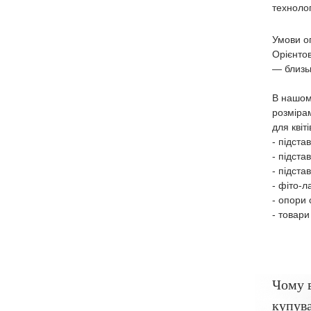
технолог
Умови оп
Орієнтов
― близь
В нашом
розміра
для квіт
- підста
- підста
- підста
- фіто-л
- опори 
- товари
Чому 
купува