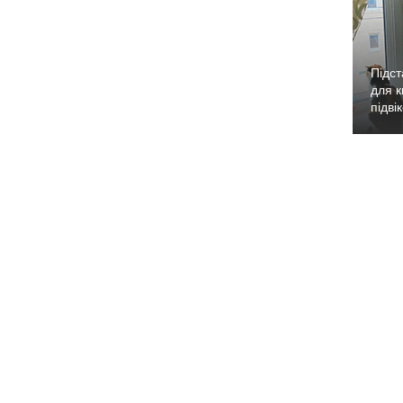
Підст
для к
підві